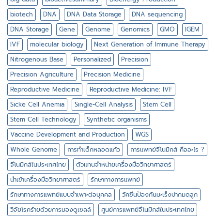
เซลล์
เดี่ยว
biotech
DNA
DNA Data Storage
DNA sequencing
DNA Storage
Gene
Genome
Genomics
GMO
IGEM
IVF
molecular biology
Next Generation of Immune Therapy
Nitrogenous Base
Personalized
Precision
Precision Agriculture
Precision Medicine
Reproductive Medicine
Reproductive Medicine: IVF
Sicke Cell Anemia
Single-Cell Analysis
Stem Cell
Stem Cell Technology
Synthetic organisms
Vaccine Development and Production
WGS
Whole Genome
การทำเด็กหลอดแก้ว
การแพทย์จีโนมิกส์ คืออะไร ?
จีโนมิกส์ในประเทศไทย
ตัวแทนจำหน่ายเครื่องมือวิทยาศาสตร์
นำเข้าเครื่องมือวิทยาศาสตร์
รักษาทางการแพทย์
รักษาทางการแพทย์แบบจำเพาะต่อบุคคล
วัคซีนป้องกันมะเร็งปากมดลูก
วิจัยโรคร้ายด้วยการมองดูเซลล์
ศูนย์การแพทย์จีโนมิกส์ในประเทศไทย