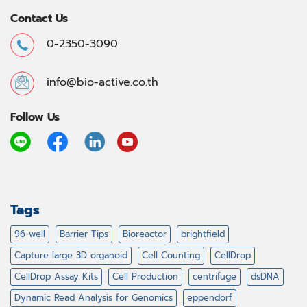
Contact Us
0-2350-3090
info@bio-active.co.th
Follow Us
Tags
96-well
Barrier Tips
Bioreactor
brightfield
Capture large 3D organoid
Cell Counting
CellDrop
CellDrop Assay Kits
Cell Production
centrifuge
dsDNA
Dynamic Read Analysis for Genomics
eppendorf