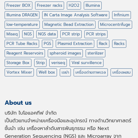
Freezer BOX
Freezer racks
H2O2
Illumina
Illumina DRAGEN
IN Carta Image Analysis Software
Infinium
low-temperature
Magnetic Bead Extraction
Microcentrifuge
Miseq
NGS
NGS data
PCR strip
PCR strips
PCR Tube Racks
PGS
Plasmid Extraction
Rack
Racks
Reagent Reservoirs
spheroid images
sterilizer
Storage Box
Strip
veriseq
Viral survillence
Vortex Mixer
Well box
เขย่า
เครื่องถ่ายภาพเจล
เครื่องผสม
About us
บริษัท ไบโอแอคทีฟ จำกัด
เป็นตัวแทนจำหน่ายเครื่องมือและอุปกรณ์ ทางด้านวิทยาศาสตร์
ชั้นนำ เช่น เครื่องหาลำดับสารพันธุกรรม หรือ
Next
Generation Sequencing (NGS)
และ
Microarray
จาก