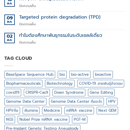
Technology
ส.ค.
โรค
บน
ปิดความเห็น
ทาง
XX
พันธุกรรม
,
Targeted protein degradation (TPD)
09
XY
ส.ค.
บน
ปิดความเห็น
สำคัญ
Targeted
ไฉน
protein
ทำไมต้องศึกษาพันธุกรรมในระดับเซลล์เดี่ยว
02
ใน
degradation
ส.ค.
วงการ
บน
ปิดความเห็น
(TPD)
กีฬา
ทำไม
ต้อง
ศึกษา
TAG CLOUD
พันธุกรรม
ใน
ระดับ
BaseSpace Sequence Hub
bio
bio-active
bioactive
เซลล์
เดี่ยว
Biopharmaceuticals
Biotechnology
COVID-19 สายพันธุ์อังกฤษ
covid19
CRISPR-Cas9
Down Syndrome
Gene Editing
Genome Data Center
Genome Data Center คืออะไร
HPV
HPVคือ
illumina
Medicine
mRNA vaccine
Next GEM
NGS
Nobel Prize mRNA vaccine
PGT-M
Pre-Implant Genetic Testing Aneuploidy