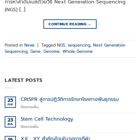
การหาลำดับเบสด้วยวิธี Next Generation Sequencing
(NGS) […]
CONTINUE READING
→
Posted in
News
|
Tagged
NGS
,
sequencing
,
Next Generation
Sequencing
,
Gene
,
Genome
,
Whole Genome
LATEST POSTS
CRISPR สู่การปฏิวัติการรักษาโรคทางพันธุกรรม
25
ก.ย.
บน
ปิดความเห็น
CRISPR
สู่
Stem Cell Technology
23
การ
ส.ค.
บน
ปิดความเห็น
ปฏิวัติ
Stem
การ
Cell
XX , XY สำคัญไฉนในวงการกีฬา
16
รักษา