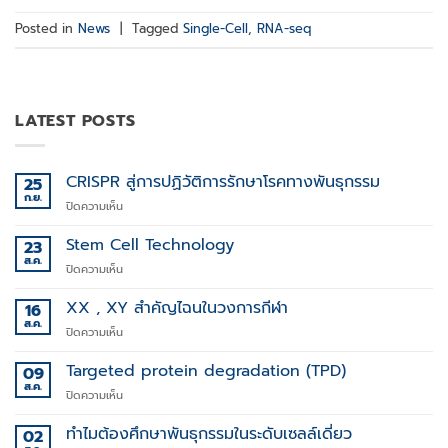
Posted in
News
|
Tagged
Single-Cell
,
RNA-seq
LATEST POSTS
CRISPR สู่การปฏิวัติการรักษาโรคทางพันธุกรรม
25
ก.ย.
บน
ปิดความเห็น
CRISPR
สู่
Stem Cell Technology
23
การ
ส.ค.
บน
ปิดความเห็น
ปฏิวัติ
Stem
การ
Cell
XX , XY สำคัญไฉนในวงการกีฬา
16
รักษา
Technology
ส.ค.
โรค
บน
ปิดความเห็น
ทาง
XX
พันธุกรรม
,
Targeted protein degradation (TPD)
09
XY
ส.ค.
บน
ปิดความเห็น
สำคัญ
Targeted
ไฉน
protein
ทำไมต้องศึกษาพันธุกรรมในระดับเซลล์เดี่ยว
02
ใน
degradation