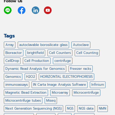
Follow Us
Tags
Array
autoclavable borosilicate glass
Autoclave
Bioreactor
brightfield
Cell Counters
Cell Counting
CellDrop
Cell Production
centrifuge
Dynamic Read Analysis for Genomics
Freezer racks
Genomics
H2O2
HORIZONTAL ELECTROPHORESIS
immunoassays
IN Carta Image Analysis Software
Infinium
Magnetic Bead Extraction
Microarray
Microcentrifuge
Microcentrifuge tubes
Miseq
Next Generation Sequencing (NGS)
NGS
NGS data
NMN