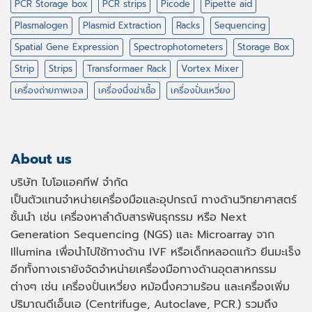
PCR Storage box
PCR strips
Picode
Pipette aid
Plasmalogen
Plasmid Extraction
Racks
Sequencing
Spatial Gene Expression
Spectrophotometers
Storage Box
Strip
Strips
Transformaer Rack
Vortex Mixer
เครื่องถ่ายภาพเจล
เครื่องนึ่งฆ่าเชื้อ
เครื่องปั่นเหวี่ยง
About us
บริษัท ไบโอแอคทีฟ จำกัด
เป็นตัวแทนจำหน่ายเครื่องมือและอุปกรณ์ ทางด้านวิทยาศาสตร์
ชั้นนำ เช่น เครื่องหาลำดับสารพันธุกรรม หรือ
Next
Generation Sequencing (NGS)
และ
Microarray
จาก
Illumina เพื่อนำไปใช้ทางด้าน
IVF
หรือเด็กหลอดแก้ว ยีนมะเร็ง
อีกทั้งทางเรายังจัดจำหน่ายเครื่องมือทางด้านอุตสาหกรรม
ต่างๆ เช่น เครื่องปั่นเหวี่ยง หม้อนึ่งความร้อน และเครื่องเพิ่ม
ปริมาณดีเอ็นเอ
(Centrifuge, Autoclave, PCR.)
รวมถึง