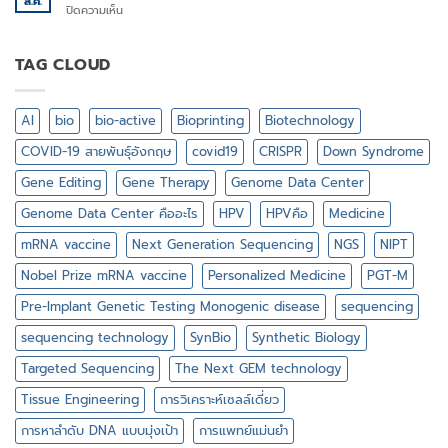
ส.ค.
วงการ
บน
ปิดความเห็น
(TPD)
กีฬา
ทำไม
ต้อง
ศึกษา
TAG CLOUD
พันธุกรรม
ใน
ระดับ
AI
bio
bio-active
Bioprinting
Biotechnology
เซลล์
เดี่ยว
COVID-19 สายพันธุ์อังกฤษ
covid19
CRISPR
Down Syndrome
Gene Editing
Gene Therapy
Genome Data Center
Genome Data Center คืออะไร
HPV
HPVคือ
Medicine
mRNA vaccine
Next Generation Sequencing
NGS
NIPT
Nobel Prize mRNA vaccine
Personalized Medicine
PGT-M
Pre-Implant Genetic Testing Monogenic disease
sequencing
sequencing technology
SynBio
Synthetic Biology
Targeted Sequencing
The Next GEM technology
Tissue Engineering
การวิเคราะห์เซลล์เดี่ยว
การหาลำดับ DNA แบบมุ่งเป้า
การแพทย์แม่นยำ