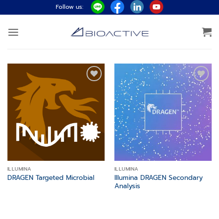
ข้าม
Follow us:
ไป
ยัง
เนื้อหา
Add to
Add to
wishlist
wishlist
ILLUMINA
ILLUMINA
Illumina DRAGEN Secondary
DRAGEN Targeted Microbial
Analysis