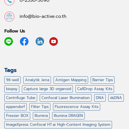
0-2350-3090
info@bio-active.co.th
Follow Us
Tags
96-well
Analytik Jena
Antigen Mapping
Barrier Tips
biopsy
Capture large 3D organoid
CellDrop Assay Kits
Centrifuge Tube
Confocal Laser Illumination
DNA
dsDNA
eppendorf
Filter Tips
Fluorescence Assay Kits
Freezer BOX
Illumina
Illumina DRAGEN
ImageXpress Confocal HT.ai High-Content Imaging System