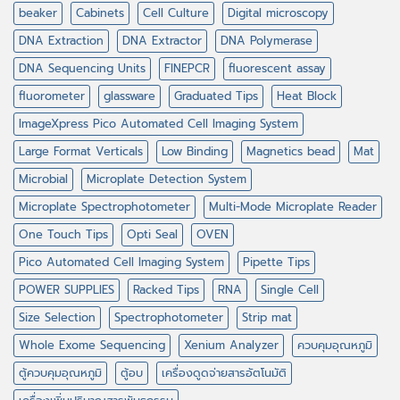
beaker
Cabinets
Cell Culture
Digital microscopy
DNA Extraction
DNA Extractor
DNA Polymerase
DNA Sequencing Units
FINEPCR
fluorescent assay
fluorometer
glassware
Graduated Tips
Heat Block
ImageXpress Pico Automated Cell Imaging System
Large Format Verticals
Low Binding
Magnetics bead
Mat
Microbial
Microplate Detection System
Microplate Spectrophotometer
Multi-Mode Microplate Reader
One Touch Tips
Opti Seal
OVEN
Pico Automated Cell Imaging System
Pipette Tips
POWER SUPPLIES
Racked Tips
RNA
Single Cell
Size Selection
Spectrophotometer
Strip mat
Whole Exome Sequencing
Xenium Analyzer
ควบคุมอุณหภูมิ
ตู้ควบคุมอุณหภูมิ
ตู้อบ
เครื่องดูดจ่ายสารอัตโนมัติ