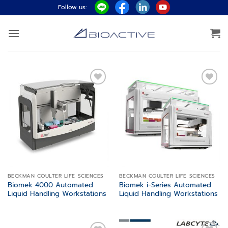
ข้าม
Follow us:
ไป
ยัง
เนื้อหา
Add to
Add to
wishlist
wishlist
BECKMAN COULTER LIFE SCIENCES
BECKMAN COULTER LIFE SCIENCES
Biomek 4000 Automated
Biomek i-Series Automated
Liquid Handling Workstations
Liquid Handling Workstations