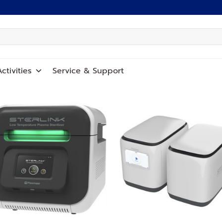
ctivities
Service
&
Support
Add to
Add
wishlist
wish