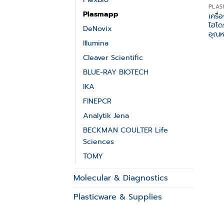
PLAS
Plasmapp
เครื่
ไฮโด
DeNovix
อุณห
Illumina
Cleaver Scientific
BLUE-RAY BIOTECH
IKA
FINEPCR
Analytik Jena
BECKMAN COULTER Life
Sciences
TOMY
Molecular & Diagnostics
Plasticware & Supplies