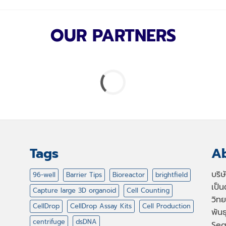
OUR PARTNERS
Tags
Ab
บริ
96-well
Barrier Tips
Bioreactor
brightfield
เป็
Capture large 3D organoid
Cell Counting
วิทย
CellDrop
CellDrop Assay Kits
Cell Production
พัน
centrifuge
dsDNA
Seq