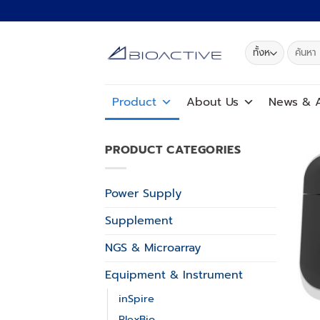
ข้าม
ไป
ยัง
ค้นหา:
เนื้อหา
Product
About Us
News
&
A
PRODUCT CATEGORIES
Power Supply
Supplement
NGS & Microarray
Equipment & Instrument
inSpire
PlexBio