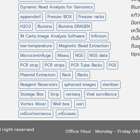
Illu
Dynamic Read Analysis for Genomics
แก้ว
eppendorf
Freezer BOX
Freezer racks
มือท
H2O2
Illumina
Illumina DRAGEN
เหวี
IN Carta Image Analysis Software
Infinium
ดีเอ
ถึงอ
low-temperature
Magnetic Bead Extraction
tips
Microcentrifuge
Miseq
NGS
NGS data
PCR strip
PCR strips
PCR Tube Racks
PGS
Plasmid Extraction
Rack
Racks
Reagent Reservoirs
spheroid images
sterilizer
Storage Box
Strip
veriseq
Viral survillence
Vortex Mixer
Well box
เขย่า
เครื่องถ่ายภาพเจล
เครื่องผสม
 right reserved.
Office Hour : Monday - Friday 0