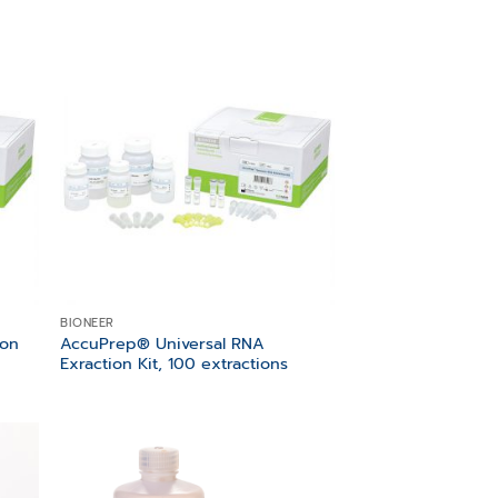
 to
Add to
list
wishlist
BIONEER
ion
AccuPrep® Universal RNA
Exraction Kit, 100 extractions
 to
Add to