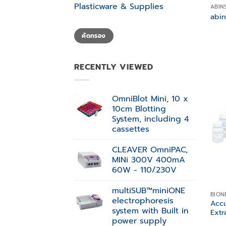
Plasticware & Supplies
ABIN
abi
ราคา
ราคา
คัดกรอง
ต่ำ
สูงสุด
สุด
RECENTLY VIEWED
OmniBlot Mini, 10 x
10cm Blotting
System, including 4
cassettes
CLEAVER OmniPAC,
MINi 300V 400mA
60W - 110/230V
multiSUB™miniONE
BION
electrophoresis
Acc
system with Built in
Extr
power supply