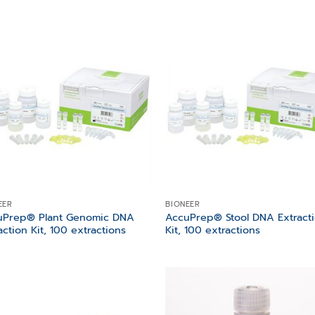
Add to
Add
wishlist
wish
EER
BIONEER
uPrep® Plant Genomic DNA
AccuPrep® Stool DNA Extract
action Kit, 100 extractions
Kit, 100 extractions
Add to
Add