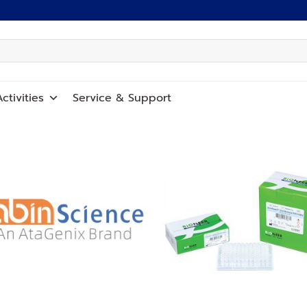
ctivities
Service
&
Support
Add to
Add
wishlist
wish