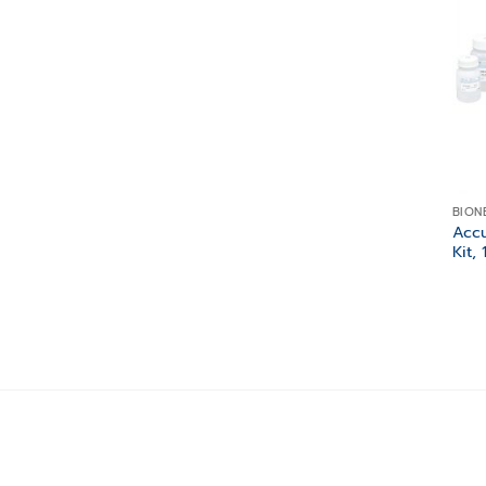
BION
Accu
Kit,