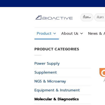
ข้าม
ไป
ยัง
ค้นหา:
เนื้อหา
Product
About Us
News
&
A
PRODUCT CATEGORIES
Power Supply
Supplement
NGS & Microarray
Equipment & Instrument
Molecular & Diagnostics