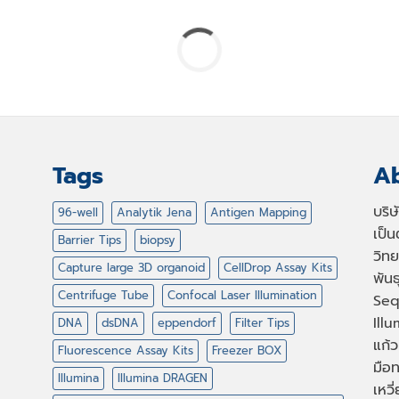
Tags
Ab
บริ
96-well
Analytik Jena
Antigen Mapping
เป็
Barrier Tips
biopsy
วิทย
Capture large 3D organoid
CellDrop Assay Kits
พัน
Centrifuge Tube
Confocal Laser Illumination
Seq
Illu
DNA
dsDNA
eppendorf
Filter Tips
แก้ว
Fluorescence Assay Kits
Freezer BOX
มือท
Illumina
Illumina DRAGEN
เหวี