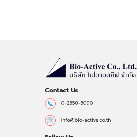
Contact Us
0-2350-3090
info@bio-active.co.th