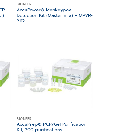
BIONEER
PCR
AccuPower® Monkeypox
l)
Detection Kit (Master mix) – MPVR-
2112
 to
Add to
list
wishlist
BIONEER
AccuPrep® PCR/Gel Purification
Kit, 200 purifications