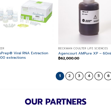
wishlist
wish
EER
BECKMAN COULTER LIFE SCIENCES
Prep® Viral RNA Extraction
Agencourt AMPure XP – 60m
 100 extractions
฿
62,000.00
1
2
3
4
5
6
OUR PARTNERS