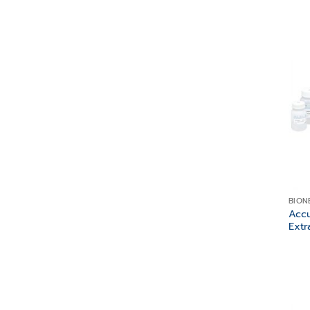
BION
Acc
Extr