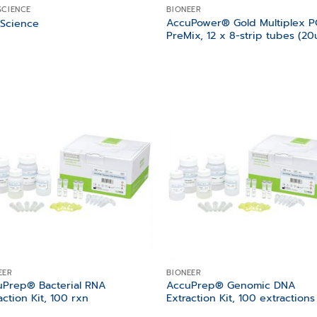
SCIENCE
BIONEER
AccuPower® Gold Multiplex 
nScience
PreMix, 12 x 8-strip tubes (20u
Add to
Add
wishlist
wish
EER
BIONEER
uPrep® Bacterial RNA
AccuPrep® Genomic DNA
action Kit, 100 rxn
Extraction Kit, 100 extractions