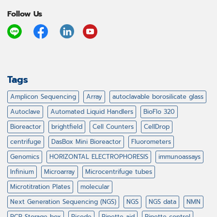
Follow Us
Tags
Amplicon Sequencing
Array
autoclavable borosilicate glass
Autoclave
Automated Liquid Handlers
BioFlo 320
Bioreactor
brightfield
Cell Counters
CellDrop
centrifuge
DasBox Mini Bioreactor
Fluorometers
Genomics
HORIZONTAL ELECTROPHORESIS
immunoassays
Infinium
Microarray
Microcentrifuge tubes
Microtitration Plates
molecular
Next Generation Sequencing (NGS)
NGS
NGS data
NMN
PCR Storage box
Picode
Pipette aid
Pipette control