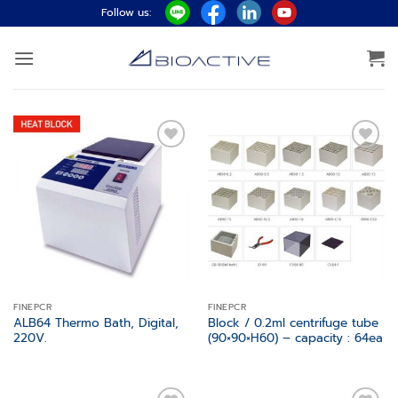
ข้าม
Follow us:
ไป
ยัง
เนื้อหา
Add to
Add to
wishlist
wishlist
FINEPCR
FINEPCR
ALB64 Thermo Bath, Digital,
Block / 0.2ml centrifuge tube
220V.
(90×90×H60) – capacity : 64ea