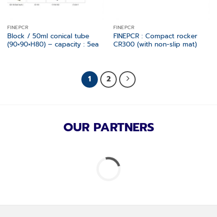
FINEPCR
FINEPCR
Block / 50ml conical tube
FINEPCR : Compact rocker
(90×90×H80) – capacity : 5ea
CR300 (with non-slip mat)
1
2
OUR PARTNERS