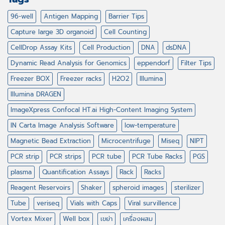
96-well
Antigen Mapping
Barrier Tips
Capture large 3D organoid
Cell Counting
CellDrop Assay Kits
Cell Production
DNA
dsDNA
Dynamic Read Analysis for Genomics
eppendorf
Filter Tips
Freezer BOX
Freezer racks
H2O2
Illumina
Illumina DRAGEN
ImageXpress Confocal HT.ai High-Content Imaging System
IN Carta Image Analysis Software
low-temperature
Magnetic Bead Extraction
Microcentrifuge
Miseq
NIPT
PCR strip
PCR strips
PCR tube
PCR Tube Racks
PGS
plasma
Quantification Assays
Rack
Racks
Reagent Reservoirs
Shaker
spheroid images
sterilizer
Tube
veriseq
Vials with Caps
Viral survillence
Vortex Mixer
Well box
เขย่า
เครื่องผสม