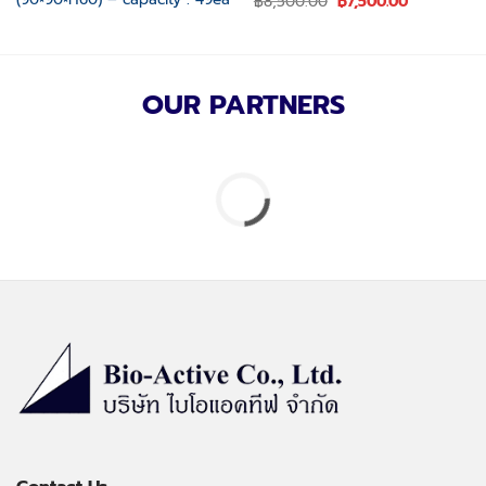
Original
Current
฿
8,500.00
฿
7,500.00
price
price
was:
is:
฿8,500.00.
฿7,500.00.
OUR PARTNERS