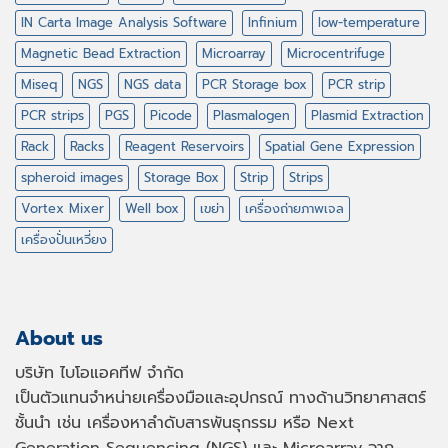
IN Carta Image Analysis Software
Infinium
low-temperature
Magnetic Bead Extraction
Microarray
Microcentrifuge
Miseq
NGS
NGS data
PCR Storage box
PCR strip
PCR strips
PGS
Picode
Plasmalogen
Plasmid Extraction
Rack
Racks
Reagent Reservoirs
Spatial Gene Expression
spheroid images
Storage Box
Strip
Strips
Vortex Mixer
Well box
เขย่า
เครื่องถ่ายภาพเจล
เครื่องปั่นเหวี่ยง
About us
บริษัท ไบโอแอคทีฟ จำกัด
เป็นตัวแทนจำหน่ายเครื่องมือและอุปกรณ์ ทางด้านวิทยาศาสตร์
ชั้นนำ เช่น เครื่องหาลำดับสารพันธุกรรม หรือ
Next
Generation Sequencing (NGS)
และ
Microarray
จาก