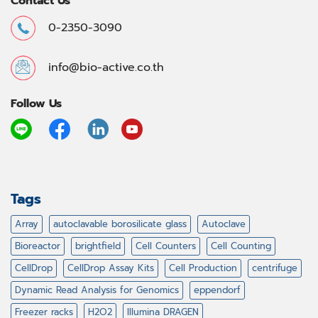
Contact Us
0-2350-3090
info@bio-active.co.th
Follow Us
Tags
Array
autoclavable borosilicate glass
Autoclave
Bioreactor
brightfield
Cell Counters
Cell Counting
CellDrop
CellDrop Assay Kits
Cell Production
centrifuge
Dynamic Read Analysis for Genomics
eppendorf
Freezer racks
H2O2
Illumina DRAGEN