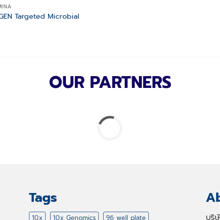
MINA
EN Targeted Microbial
OUR PARTNERS
Tags
Ab
บริ
10x
10x Genomics
96 well plate