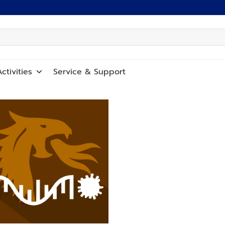
ctivities
Service
&
Support
Add to
wishlist