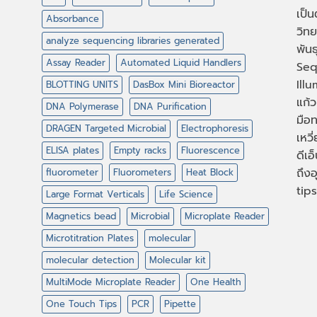
เป็
Absorbance
วิทย
analyze sequencing libraries generated
พัน
Assay Reader
Automated Liquid Handlers
Seq
Illu
BLOTTING UNITS
DasBox Mini Bioreactor
แก้ว
DNA Polymerase
DNA Purification
มือท
DRAGEN Targeted Microbial
Electrophoresis
เหวี
ELISA plates
Empty racks
Fluorescence
ดีเอ
ถึงอ
fluorometer
Fluorometers
Heat Block
tips
Large Format Verticals
Life Science
Magnetics bead
Microbial
Microplate Reader
Microtitration Plates
molecular
molecular detection
Molecular kit
MultiMode Microplate Reader
One Health
One Touch Tips
PCR
Pipette