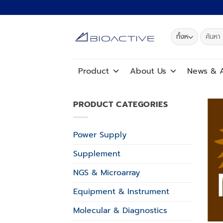
ข้าม
ไป
ยัง
ค้นหา:
เนื้อหา
Product
About Us
News
&
A
PRODUCT CATEGORIES
Power Supply
Supplement
NGS & Microarray
Equipment & Instrument
Molecular & Diagnostics