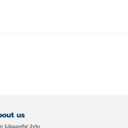
out us
ษัท ไบโอแอคทีฟ จำกัด