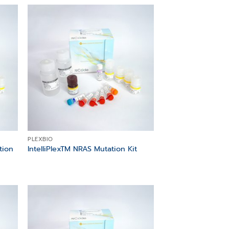
 to
Add to
list
wishlist
PLEXBIO
tion
IntelliPlexTM NRAS Mutation Kit
 to
Add to
list
wishlist