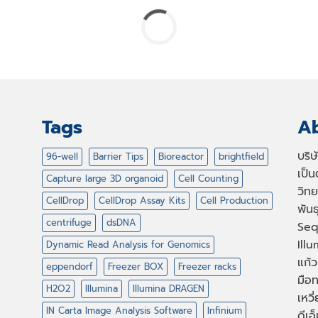
Tags
Ab
บริ
96-well
Barrier Tips
Bioreactor
brightfield
เป็
Capture large 3D organoid
Cell Counting
วิทย
CellDrop
CellDrop Assay Kits
Cell Production
พัน
centrifuge
dsDNA
Seq
Illu
Dynamic Read Analysis for Genomics
แก้ว
eppendorf
Freezer BOX
Freezer racks
มือท
H2O2
Illumina
Illumina DRAGEN
เหวี
IN Carta Image Analysis Software
Infinium
ดีเอ