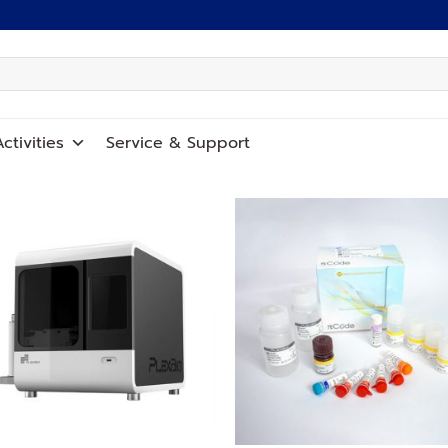
ctivities
Service
&
Support
Add to
Add
wishlist
wish