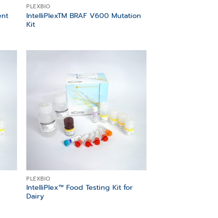
PLEXBIO
ent
IntelliPlexTM BRAF V600 Mutation
Kit
 to
Add to
list
wishlist
PLEXBIO
IntelliPlex™ Food Testing Kit for
t
Dairy