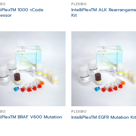
BIO
PLEXBIO
lliPlexTM 1000 πCode
IntelliPlexTM ALK Rearrangem
essor
Kit
Add to
Add
wishlist
wish
BIO
PLEXBIO
lliPlexTM BRAF V600 Mutation
IntelliPlexTM EGFR Mutation Ki