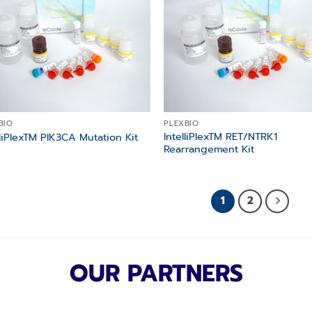
BIO
PLEXBIO
IntelliPlexTM RET/NTRK1
lliPlexTM PIK3CA Mutation Kit
Rearrangement Kit
1
2
OUR PARTNERS