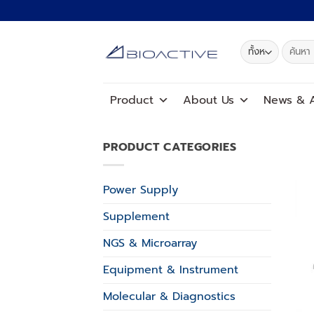
ข้าม
ไป
ยัง
ค้นหา:
เนื้อหา
Product
About Us
News
&
A
PRODUCT CATEGORIES
Power Supply
Supplement
NGS & Microarray
Equipment & Instrument
Molecular & Diagnostics