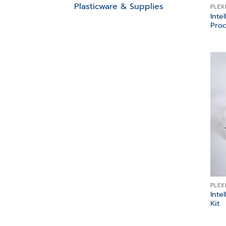
Plasticware & Supplies
PLEX
Inte
Proc
PLEX
Inte
Kit