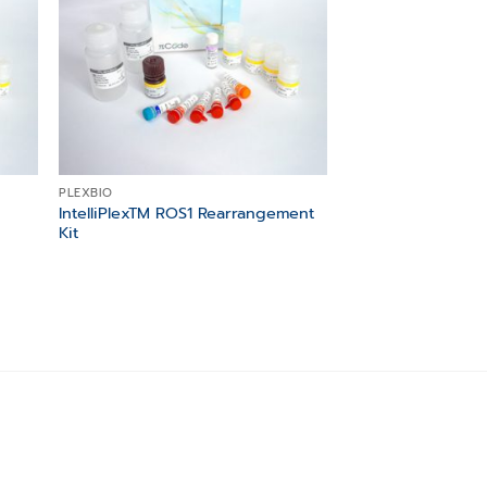
PLEXBIO
IntelliPlexTM ROS1 Rearrangement
Kit