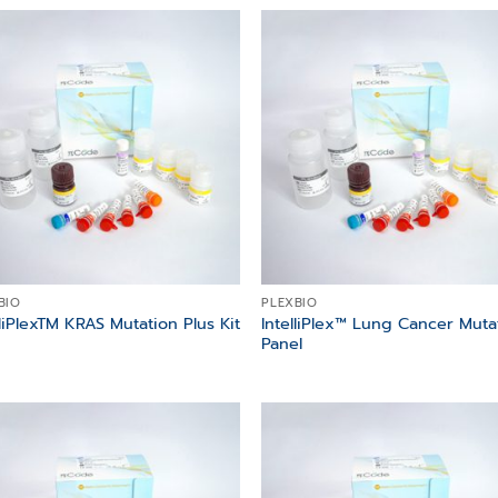
Add to
Add
wishlist
wish
BIO
PLEXBIO
IntelliPlex™ Lung Cancer Muta
lliPlexTM KRAS Mutation Plus Kit
Panel
Add to
Add
wishlist
wish