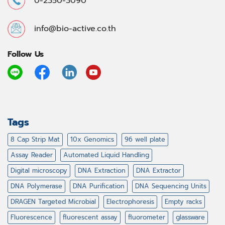
0-2350-3090
info@bio-active.co.th
Follow Us
Tags
8 Cap Strip Mat
10x Genomics
96 well plate
Assay Reader
Automated Liquid Handling
Digital microscopy
DNA Extraction
DNA Extractor
DNA Polymerase
DNA Purification
DNA Sequencing Units
DRAGEN Targeted Microbial
Electrophoresis
Empty racks
Fluorescence
fluorescent assay
fluorometer
glassware