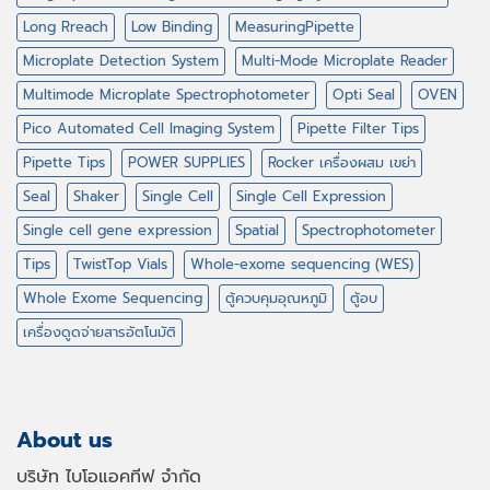
Long Rreach
Low Binding
MeasuringPipette
Microplate Detection System
Multi-Mode Microplate Reader
Multimode Microplate Spectrophotometer
Opti Seal
OVEN
Pico Automated Cell Imaging System
Pipette Filter Tips
Pipette Tips
POWER SUPPLIES
Rocker เครื่องผสม เขย่า
Seal
Shaker
Single Cell
Single Cell Expression
Single cell gene expression
Spatial
Spectrophotometer
Tips
TwistTop Vials
Whole-exome sequencing (WES)
Whole Exome Sequencing
ตู้ควบคุมอุณหภูมิ
ตู้อบ
เครื่องดูดจ่ายสารอัตโนมัติ
About us
บริษัท ไบโอแอคทีฟ จำกัด