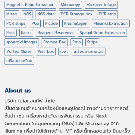
Magnetic Bead Extraction
Microarray
Microcentrifuge
Miseq
NGS
NGS data
PCR Storage box
PCR strip
PCR strips
PGS
Picode
Plasmalogen
Plasmid Extraction
Rack
Racks
Reagent Reservoirs
Spatial Gene Expression
spheroid images
Storage Box
Strip
Strips
Vortex Mixer
Well box
เขย่า
เครื่องถ่ายภาพเจล
เครื่องปั่นเหวี่ยง
About us
บริษัท ไบโอแอคทีฟ จำกัด
เป็นตัวแทนจำหน่ายเครื่องมือและอุปกรณ์ ทางด้านวิทยาศาสตร์
ชั้นนำ เช่น เครื่องหาลำดับสารพันธุกรรม หรือ
Next
Generation Sequencing (NGS)
และ
Microarray
จาก
Illumina เพื่อนำไปใช้ทางด้าน
IVF
หรือเด็กหลอดแก้ว ยีนมะเร็ง