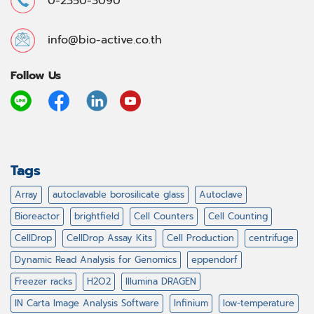
0-2350-3090
info@bio-active.co.th
Follow Us
Tags
Array
autoclavable borosilicate glass
Autoclave
Bioreactor
brightfield
Cell Counters
Cell Counting
CellDrop
CellDrop Assay Kits
Cell Production
centrifuge
Dynamic Read Analysis for Genomics
eppendorf
Freezer racks
H2O2
Illumina DRAGEN
IN Carta Image Analysis Software
Infinium
low-temperature