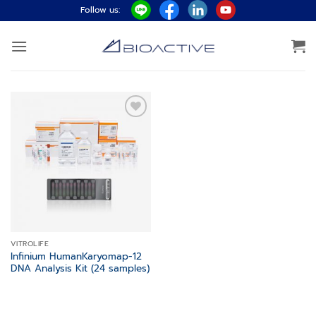
ข้าม
Follow us:
ไป
ยัง
เนื้อหา
Add to
wishlist
VITROLIFE
Infinium HumanKaryomap-12
DNA Analysis Kit (24 samples)