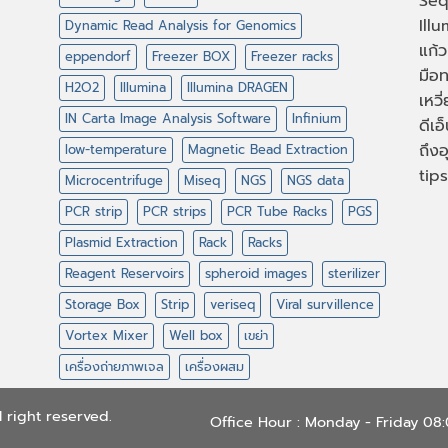
Seq
Illu
Dynamic Read Analysis for Genomics
แก้ว
eppendorf
Freezer BOX
Freezer racks
มือท
H2O2
Illumina
Illumina DRAGEN
เหวี
IN Carta Image Analysis Software
Infinium
ดีเอ
ถึงอ
low-temperature
Magnetic Bead Extraction
tips
Microcentrifuge
Miseq
NGS
NGS data
PCR strip
PCR strips
PCR Tube Racks
PGS
Plasmid Extraction
Rack
Racks
Reagent Reservoirs
spheroid images
sterilizer
Storage Box
Strip
veriseq
Viral survillence
Vortex Mixer
Well box
เขย่า
เครื่องถ่ายภาพเจล
เครื่องผสม
 right reserved.
Office Hour : Monday - Friday 0