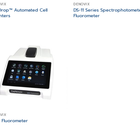
VIX
DENOVIX
Drop™ Automated Cell
DS-11 Series Spectrophotomet
nters
Fluorometer
Add to
wishlist
VIX
 Fluorometer