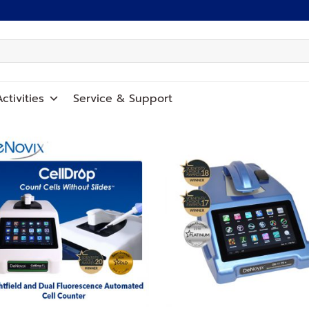
ctivities
Service
&
Support
Add to
Add
wishlist
wish