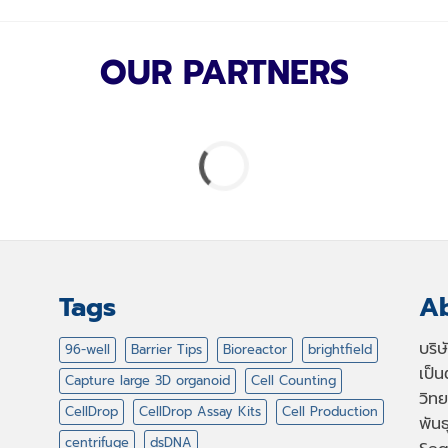
OUR PARTNERS
Tags
Ab
บริ
96-well
Barrier Tips
Bioreactor
brightfield
เป็
Capture large 3D organoid
Cell Counting
วิทย
CellDrop
CellDrop Assay Kits
Cell Production
พัน
centrifuge
dsDNA