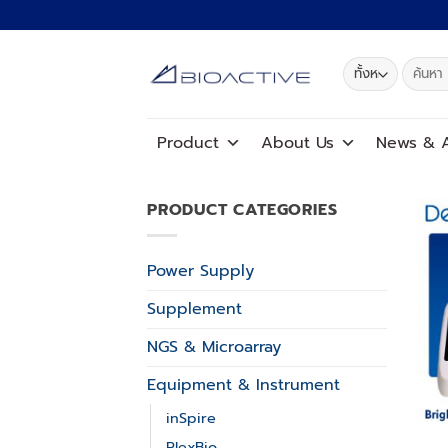
ข้าม
ไป
ยัง
ค้นหา:
เนื้อหา
Product
About Us
News
&
A
PRODUCT CATEGORIES
Power Supply
Supplement
NGS & Microarray
Equipment & Instrument
inSpire
PlexBio