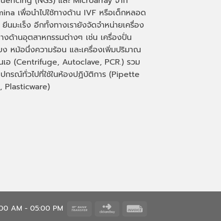
uencing (NGS)
และ
Microarray
จาก
mina เพื่อนำไปใช้ทางด้าน
IVF
หรือเด็กหลอด
 ยีนมะเร็ง อีกทั้งทางเรายังจัดจำหน่ายเครื่อง
างด้านอุตสาหกรรมต่างๆ เช่น เครื่องปั่น
่ยง หม้อนึ่งความร้อน และเครื่องเพิ่มปริมาณ
็นเอ
(Centrifuge, Autoclave, PCR.)
รวม
ุปกรณ์ทั่วไปที่ใช้ในห้องปฏิบัติการ
(Pipette
, Plasticware)
Bank
Click
Invoice
8:00 AM - 05:00 PM
Transfer
and