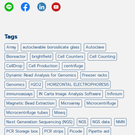
Tags
Array
autoclavable borosilicate glass
Autoclave
Bioreactor
brightfield
Cell Counters
Cell Counting
CellDrop
Cell Production
centrifuge
Dynamic Read Analysis for Genomics
Freezer racks
Genomics
H2O2
HORIZONTAL ELECTROPHORESIS
immunoassays
IN Carta Image Analysis Software
Infinium
Magnetic Bead Extraction
Microarray
Microcentrifuge
Microcentrifuge tubes
Miseq
Next Generation Sequencing (NGS)
NGS
NGS data
NMN
PCR Storage box
PCR strips
Picode
Pipette aid