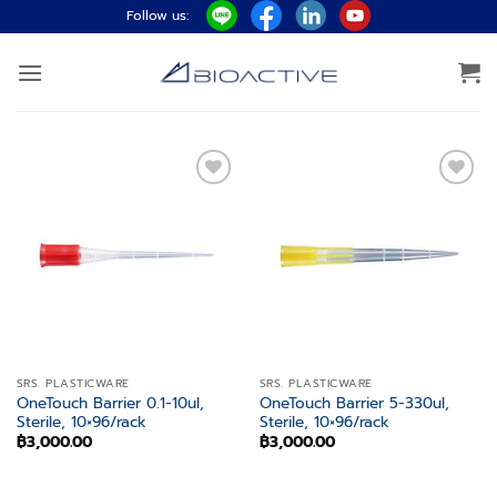
ข้าม
Follow us:
ไป
ยัง
เนื้อหา
Add to
Add to
wishlist
wishlist
SRS. PLASTICWARE
SRS. PLASTICWARE
OneTouch Barrier 0.1-10ul,
OneTouch Barrier 5-330ul,
Sterile, 10×96/rack
Sterile, 10×96/rack
฿
3,000.00
฿
3,000.00