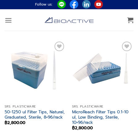
ข้าม
Follow us:
ไป
ยัง
เนื้อหา
Add to
Add to
wishlist
wishlist
SRS. PLASTICWARE
SRS. PLASTICWARE
50-1250 ul Filter Tips, Natural,
MicroReach Filter Tips 0.1-10
Graduated, Sterile, 8×96/rack
ul, Low Binding, Sterile,
10×96/rack
฿
2,800.00
฿
2,800.00