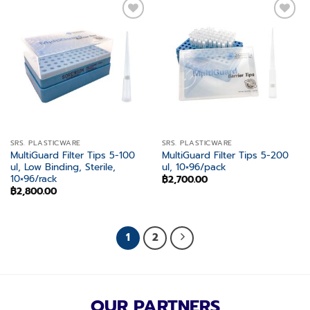
Add to
Add to
wishlist
wishlist
SRS. PLASTICWARE
SRS. PLASTICWARE
MultiGuard Filter Tips 5-100
MultiGuard Filter Tips 5-200
ul, Low Binding, Sterile,
ul, 10×96/pack
10×96/rack
฿
2,700.00
฿
2,800.00
1
2
OUR PARTNERS