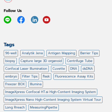
Follow Us
Tags
96-well
Analytik Jena
Antigen Mapping
Barrier Tips
biopsy
Capture large 3D organoid
Centrifuge Tube
Confocal Laser Illumination
Cuvette
DNA
dsDNA
embryo
Filter Tips
flask
Fluorescence Assay Kits
Freezer BOX
Illumina
ImageXpress Confocal HT.ai High-Content Imaging System
ImageXpress Nano High-Content Imaging System Virtual Tour
Long Rreach
MeasuringPipette