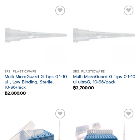
Add to
Add to
wishlist
wishlist
SRS. PLASTICWARE
SRS. PLASTICWARE
Multi MicroGuard G Tips 0.1-10
Multi MicroGuard G Tips 0.1-10
ul , Low Binding, Sterile,
ul ultraG, 10×96/pack
10×96/rack
฿
2,700.00
฿
2,800.00
Add to
Add to
wishlist
wishlist