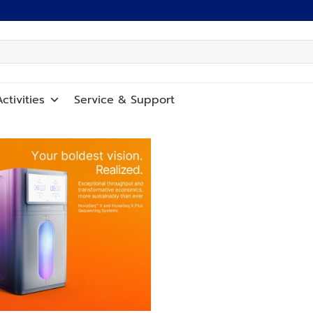
ctivities
Service
&
Support
Add to
wishlist