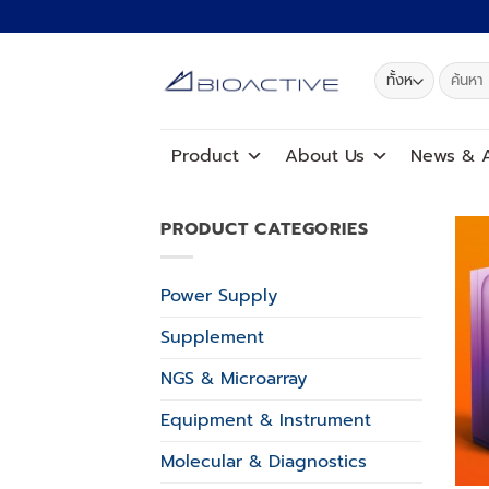
ข้าม
ไป
ยัง
ค้นหา:
เนื้อหา
Product
About Us
News
&
A
PRODUCT CATEGORIES
Power Supply
Supplement
NGS & Microarray
Equipment & Instrument
Molecular & Diagnostics