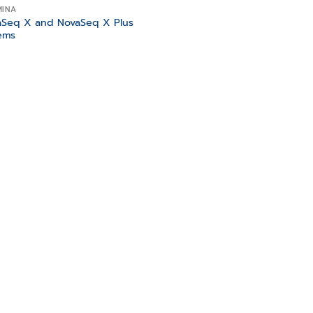
MINA
aSeq X and NovaSeq X Plus
ems