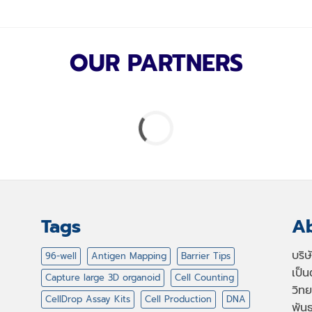
OUR PARTNERS
Tags
Ab
บริ
96-well
Antigen Mapping
Barrier Tips
เป็
Capture large 3D organoid
Cell Counting
วิทย
CellDrop Assay Kits
Cell Production
DNA
พัน