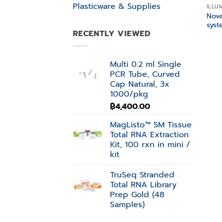
Plasticware & Supplies
ILLU
Nov
syst
RECENTLY VIEWED
Multi 0.2 ml Single
PCR Tube, Curved
Cap Natural, 3x
1000/pkg
฿
4,400.00
MagListo™ 5M Tissue
Total RNA Extraction
Kit, 100 rxn in mini /
kit
TruSeq Stranded
Total RNA Library
Prep Gold (48
Samples)