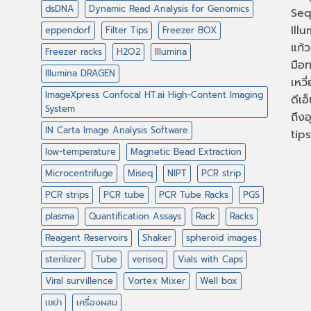
dsDNA
Dynamic Read Analysis for Genomics
Seq
Illu
eppendorf
Filter Tips
Freezer BOX
แก้ว
Freezer racks
H2O2
Illumina
มือท
Illumina DRAGEN
เหวี
ImageXpress Confocal HT.ai High-Content Imaging
ดีเอ
System
ถึงอ
IN Carta Image Analysis Software
tips
low-temperature
Magnetic Bead Extraction
Microcentrifuge
Miseq
NIPT
PCR strip
PCR strips
PCR tube
PCR Tube Racks
PGS
plasma
Quantification Assays
Rack
Racks
Reagent Reservoirs
Shaker
spheroid images
sterilizer
Tube
veriseq
Vials with Caps
Viral survillence
Vortex Mixer
Well box
เขย่า
เครื่องผสม