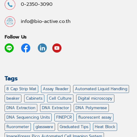
0-2350-3090
info@bio-active.co.th
Follow Us
Tags
8 Cap Strip Mat
Assay Reader
Automated Liquid Handling
beaker
Cabinets
Cell Culture
Digital microscopy
DNA Extraction
DNA Extractor
DNA Polymerase
DNA Sequencing Units
FINEPCR
fluorescent assay
fluorometer
glassware
Graduated Tips
Heat Block
ImageXpress Pico Automated Cell Imaging System