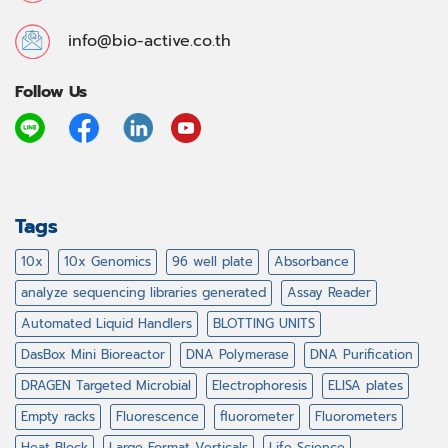
info@bio-active.co.th
Follow Us
Tags
10x
10x Genomics
96 well plate
Absorbance
analyze sequencing libraries generated
Assay Reader
Automated Liquid Handlers
BLOTTING UNITS
DasBox Mini Bioreactor
DNA Polymerase
DNA Purification
DRAGEN Targeted Microbial
Electrophoresis
ELISA plates
Empty racks
Fluorescence
fluorometer
Fluorometers
Heat Block
Large Format Verticals
Life Science