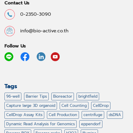
Contact Us
0-2350-3090
info@bio-active.co.th
Follow Us
Tags
96-well
Barrier Tips
Bioreactor
brightfield
Capture large 3D organoid
Cell Counting
CellDrop
CellDrop Assay Kits
Cell Production
centrifuge
dsDNA
Dynamic Read Analysis for Genomics
eppendorf