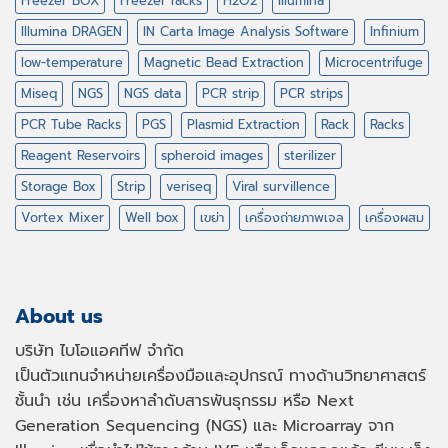
Freezer BOX
Freezer racks
H2O2
Illumina
Illumina DRAGEN
IN Carta Image Analysis Software
Infinium
low-temperature
Magnetic Bead Extraction
Microcentrifuge
Miseq
NGS
NGS data
PCR strip
PCR strips
PCR Tube Racks
PGS
Plasmid Extraction
Rack
Racks
Reagent Reservoirs
spheroid images
sterilizer
Storage Box
Strip
veriseq
Viral survillence
Vortex Mixer
Well box
เขย่า
เครื่องถ่ายภาพเจล
เครื่องผสม
About us
บริษัท ไบโอแอคทีฟ จำกัด
เป็นตัวแทนจำหน่ายเครื่องมือและอุปกรณ์ ทางด้านวิทยาศาสตร์
ชั้นนำ เช่น เครื่องหาลำดับสารพันธุกรรม หรือ
Next
Generation Sequencing (NGS)
และ
Microarray
จาก