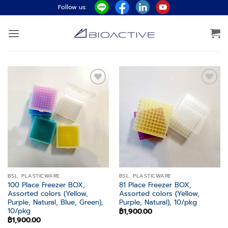
ข้าม
Follow us:
ไป
ยัง
เนื้อหา
Add to
Add to
wishlist
wishlist
BSL. PLASTICWARE
BSL. PLASTICWARE
100 Place Freezer BOX,
81 Place Freezer BOX,
Assorted colors (Yellow,
Assorted colors (Yellow,
Purple, Natural, Blue, Green),
Purple, Natural), 10/pkg
10/pkg
฿
1,900.00
฿
1,900.00