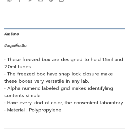
คำอธิบาย
ข้อมูลเพิ่มเติม
• These freezed box are designed to hold 1.5ml and
2.0ml tubes.
• The freezed box have snap lock closure make
these boxes very versatile in any lab.
• Alpha numeric labeled grid makes identifyling
contents simple.
• Have every kind of color, the convenient laboratory.
• Material : Polypropylene