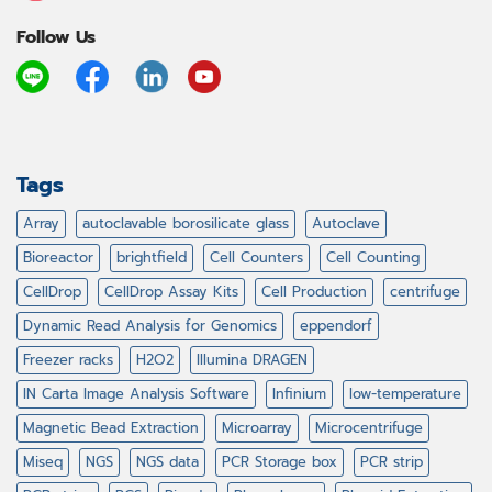
Follow Us
Tags
Array
autoclavable borosilicate glass
Autoclave
Bioreactor
brightfield
Cell Counters
Cell Counting
CellDrop
CellDrop Assay Kits
Cell Production
centrifuge
Dynamic Read Analysis for Genomics
eppendorf
Freezer racks
H2O2
Illumina DRAGEN
IN Carta Image Analysis Software
Infinium
low-temperature
Magnetic Bead Extraction
Microarray
Microcentrifuge
Miseq
NGS
NGS data
PCR Storage box
PCR strip