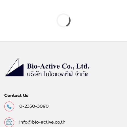
Contact Us
0-2350-3090
info@bio-active.co.th