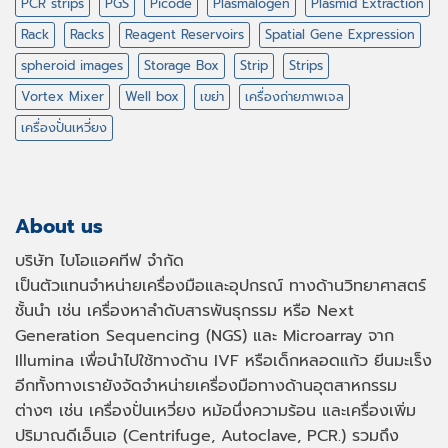
PCR strips
PGS
Picode
Plasmalogen
Plasmid Extraction
Rack
Racks
Reagent Reservoirs
Spatial Gene Expression
spheroid images
Storage Box
Strip
Strips
Vortex Mixer
Well box
เขย่า
เครื่องถ่ายภาพเจล
เครื่องปั่นเหวี่ยง
About us
บริษัท ไบโอแอคทีฟ จำกัด
เป็นตัวแทนจำหน่ายเครื่องมือและอุปกรณ์ ทางด้านวิทยาศาสตร์
ชั้นนำ เช่น เครื่องหาลำดับสารพันธุกรรม หรือ
Next
Generation Sequencing (NGS)
และ
Microarray
จาก
Illumina เพื่อนำไปใช้ทางด้าน
IVF
หรือเด็กหลอดแก้ว ยีนมะเร็ง
อีกทั้งทางเรายังจัดจำหน่ายเครื่องมือทางด้านอุตสาหกรรม
ต่างๆ เช่น เครื่องปั่นเหวี่ยง หม้อนึ่งความร้อน และเครื่องเพิ่ม
ปริมาณดีเอ็นเอ
(Centrifuge, Autoclave, PCR.)
รวมถึง