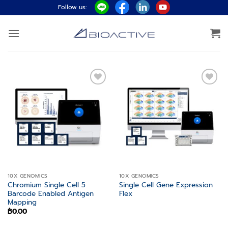
ข้าม
Follow us:
ไป
ยัง
เนื้อหา
Add to
Add to
wishlist
wishlist
10X GENOMICS
10X GENOMICS
Chromium Single Cell 5
Single Cell Gene Expression
Barcode Enabled Antigen
Flex
Mapping
฿
0.00