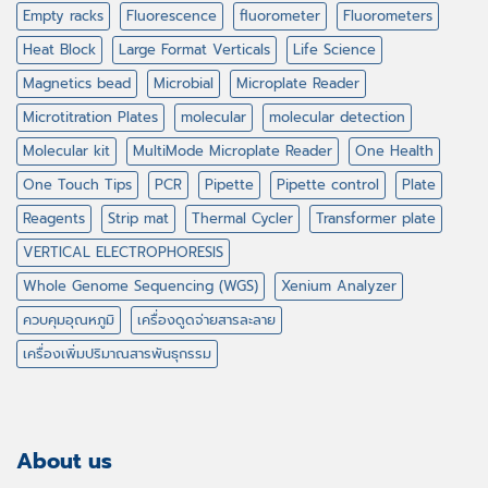
Empty racks
Fluorescence
fluorometer
Fluorometers
Heat Block
Large Format Verticals
Life Science
Magnetics bead
Microbial
Microplate Reader
Microtitration Plates
molecular
molecular detection
Molecular kit
MultiMode Microplate Reader
One Health
One Touch Tips
PCR
Pipette
Pipette control
Plate
Reagents
Strip mat
Thermal Cycler
Transformer plate
VERTICAL ELECTROPHORESIS
Whole Genome Sequencing (WGS)
Xenium Analyzer
ควบคุมอุณหภูมิ
เครื่องดูดจ่ายสารละลาย
เครื่องเพิ่มปริมาณสารพันธุกรรม
About us