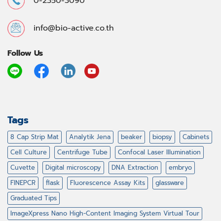
0-2350-3090
info@bio-active.co.th
Follow Us
Tags
8 Cap Strip Mat
Analytik Jena
beaker
biopsy
Cabinets
Cell Culture
Centrifuge Tube
Confocal Laser Illumination
Cuvette
Digital microscopy
DNA Extraction
embryo
FINEPCR
flask
Fluorescence Assay Kits
glassware
Graduated Tips
ImageXpress Nano High-Content Imaging System Virtual Tour