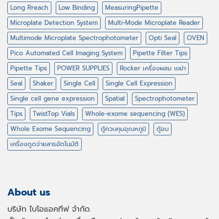
Long Rreach
Low Binding
MeasuringPipette
Microplate Detection System
Multi-Mode Microplate Reader
Multimode Microplate Spectrophotometer
Opti Seal
OVEN
Pico Automated Cell Imaging System
Pipette Filter Tips
Pipette Tips
POWER SUPPLIES
Rocker เครื่องผสม เขย่า
Seal
Shaker
Single Cell
Single Cell Expression
Single cell gene expression
Spatial
Spectrophotometer
Tips
TwistTop Vials
Whole-exome sequencing (WES)
Whole Exome Sequencing
ตู้ควบคุมอุณหภูมิ
ตู้อบ
เครื่องดูดจ่ายสารอัตโนมัติ
About us
บริษัท ไบโอแอคทีฟ จำกัด