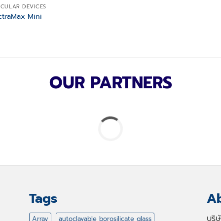
CULAR DEVICES
traMax Mini
OUR PARTNERS
Tags
Ab
บริ
Array
autoclavable borosilicate glass