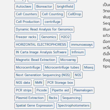
เป็
Autoclave
Bioreactor
brightfield
วิทย
Cell Counters
Cell Counting
CellDrop
พัน
Cell Production
centrifuge
Seq
Illu
Dynamic Read Analysis for Genomics
แก้ว
Freezer racks
Genomics
H2O2
มือท
HORIZONTAL ELECTROPHORESIS
immunoassays
เหวี
IN Carta Image Analysis Software
Infinium
ดีเอ
ถึงอ
Magnetic Bead Extraction
Microarray
tips
Microcentrifuge
Microcentrifuge tubes
Miseq
Next Generation Sequencing (NGS)
NGS
NGS data
NMN
PCR Storage box
PCR strips
Picode
Pipette aid
Plasmalogen
Plasmid Extraction
Racks
Sequencing
Spatial Gene Expression
Spectrophotometers