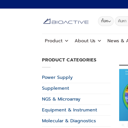
ข้าม
ไป
ยัง
ค้นหา:
เนื้อหา
Product
About Us
News
&
A
PRODUCT CATEGORIES
Power Supply
Supplement
NGS & Microarray
Equipment & Instrument
Molecular & Diagnostics