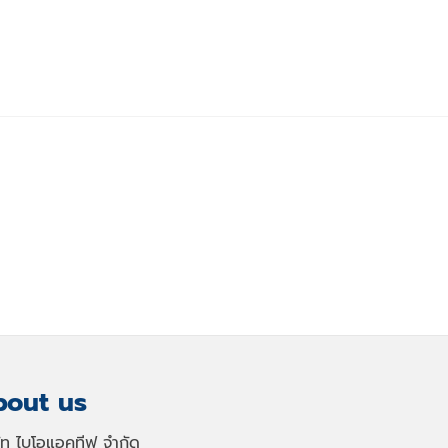
out us
ษัท ไบโอแอคทีฟ จำกัด