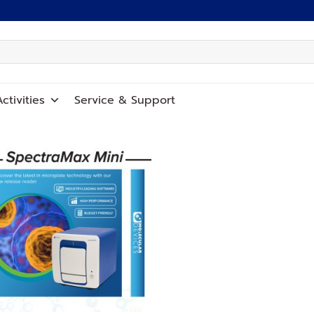
ctivities
Service
&
Support
Add to
wishlist