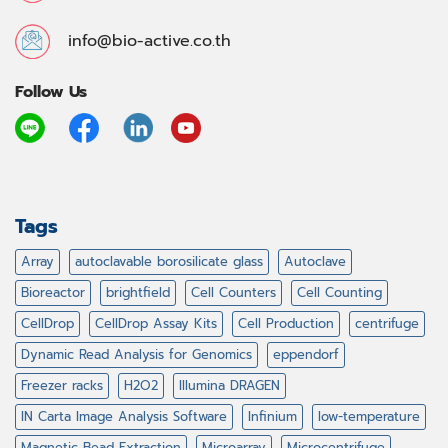
info@bio-active.co.th
Follow Us
Tags
Array
autoclavable borosilicate glass
Autoclave
Bioreactor
brightfield
Cell Counters
Cell Counting
CellDrop
CellDrop Assay Kits
Cell Production
centrifuge
Dynamic Read Analysis for Genomics
eppendorf
Freezer racks
H2O2
Illumina DRAGEN
IN Carta Image Analysis Software
Infinium
low-temperature
Magnetic Bead Extraction
Microarray
Microcentrifuge