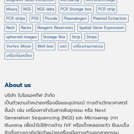
Miseq
NGS
NGS data
PCR Storage box
PCR strip
PCR strips
PGS
Picode
Plasmalogen
Plasmid Extraction
Rack
Racks
Reagent Reservoirs
Spatial Gene Expression
spheroid images
Storage Box
Strip
Strips
Vortex Mixer
Well box
เขย่า
เครื่องถ่ายภาพเจล
เครื่องปั่นเหวี่ยง
About us
บริษัท ไบโอแอคทีฟ จำกัด
เป็นตัวแทนจำหน่ายเครื่องมือและอุปกรณ์ ทางด้านวิทยาศาสตร์
ชั้นนำ เช่น เครื่องหาลำดับสารพันธุกรรม หรือ
Next
Generation Sequencing (NGS)
และ
Microarray
จาก
Illumina เพื่อนำไปใช้ทางด้าน
IVF
หรือเด็กหลอดแก้ว ยีนมะเร็ง
อีกทั้งทางเรายังจัดจำหน่ายเครื่องมือทางด้านอุตสาหกรรม