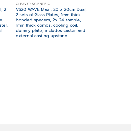
CLEAVER SCIENTIFIC
, 2
VS20 WAVE Maxi, 20 x 20cm Dual,
2 sets of Glass Plates, 1mm thick
e,
bonded spacers, 2x 24 sample,
ter.
1mm thick combs, cooling coil,
l
dummy plate; includes caster and
external casting upstand