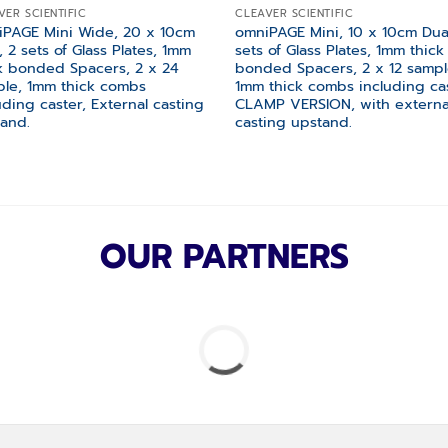
VER SCIENTIFIC
CLEAVER SCIENTIFIC
PAGE Mini Wide, 20 x 10cm
omniPAGE Mini, 10 x 10cm Dual
, 2 sets of Glass Plates, 1mm
sets of Glass Plates, 1mm thick
k bonded Spacers, 2 x 24
bonded Spacers, 2 x 12 sampl
le, 1mm thick combs
1mm thick combs including cas
uding caster, External casting
CLAMP VERSION, with externa
and.
casting upstand.
OUR PARTNERS