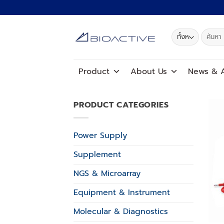
ข้าม
ไป
ยัง
ค้นหา:
เนื้อหา
Product
About Us
News
&
A
PRODUCT CATEGORIES
Power Supply
Supplement
NGS & Microarray
Equipment & Instrument
Molecular & Diagnostics