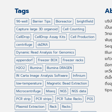
Tags
Ab
บริ
96-well
Barrier Tips
Bioreactor
brightfield
เป็
Capture large 3D organoid
Cell Counting
วิทย
CellDrop
CellDrop Assay Kits
Cell Production
พัน
centrifuge
dsDNA
Seq
Illu
Dynamic Read Analysis for Genomics
แก้ว
eppendorf
Freezer BOX
Freezer racks
มือท
H2O2
Illumina
Illumina DRAGEN
เหวี
IN Carta Image Analysis Software
Infinium
ดีเอ
ถึงอ
low-temperature
Magnetic Bead Extraction
tips
Microcentrifuge
Miseq
NGS
NGS data
PCR strip
PCR strips
PCR Tube Racks
PGS
Plasmid Extraction
Rack
Racks