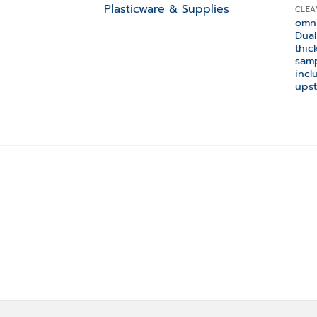
Plasticware & Supplies
CLEA
omni
Dual
thic
samp
incl
upst