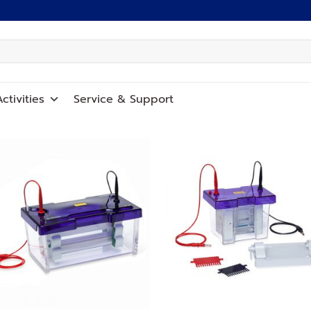
ctivities
Service
&
Support
Add to
Add
wishlist
wish