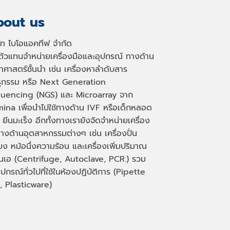
out us
ษัท ไบโอแอคทีฟ จำกัด
นตัวแทนจำหน่ายเครื่องมือและอุปกรณ์ ทางด้าน
าศาสตร์ชั้นนำ เช่น เครื่องหาลำดับสาร
ธุกรรม หรือ
Next Generation
uencing (NGS)
และ
Microarray
จาก
mina เพื่อนำไปใช้ทางด้าน
IVF
หรือเด็กหลอด
 ยีนมะเร็ง อีกทั้งทางเรายังจัดจำหน่ายเครื่อง
างด้านอุตสาหกรรมต่างๆ เช่น เครื่องปั่น
่ยง หม้อนึ่งความร้อน และเครื่องเพิ่มปริมาณ
็นเอ
(Centrifuge, Autoclave, PCR.)
รวม
ุปกรณ์ทั่วไปที่ใช้ในห้องปฏิบัติการ
(Pipette
, Plasticware)