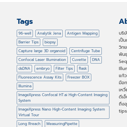
Tags
Ab
บริ
96-well
Analytik Jena
Antigen Mapping
เป็
Barrier Tips
biopsy
วิทย
Capture large 3D organoid
Centrifuge Tube
พัน
Confocal Laser Illumination
Cuvette
DNA
Seq
Illu
dsDNA
embryo
Filter Tips
flask
แก้ว
Fluorescence Assay Kits
Freezer BOX
มือท
Illumina
เหวี
ImageXpress Confocal HT.ai High-Content Imaging
ดีเอ
System
ถึงอ
ImageXpress Nano High-Content Imaging System
tips
Virtual Tour
Long Rreach
MeasuringPipette