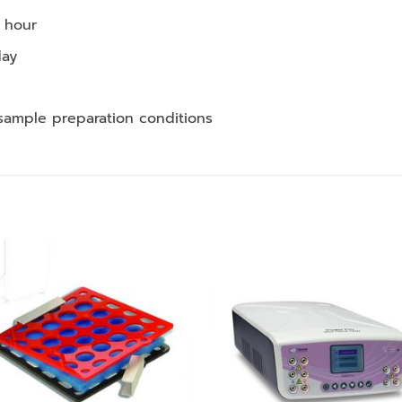
 hour
day
ample preparation conditions
Add to
Add
wishlist
wishl