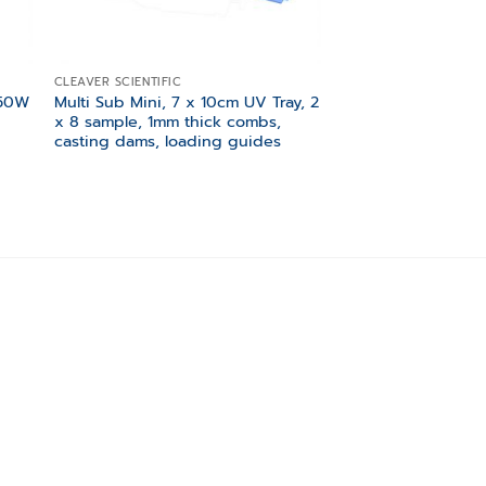
CLEAVER SCIENTIFIC
CLEAVER SCIENTIFIC
150W
Multi Sub Mini, 7 x 10cm UV Tray, 2
OmniBlot Mini, 10 
x 8 sample, 1mm thick combs,
System, including 
casting dams, loading guides