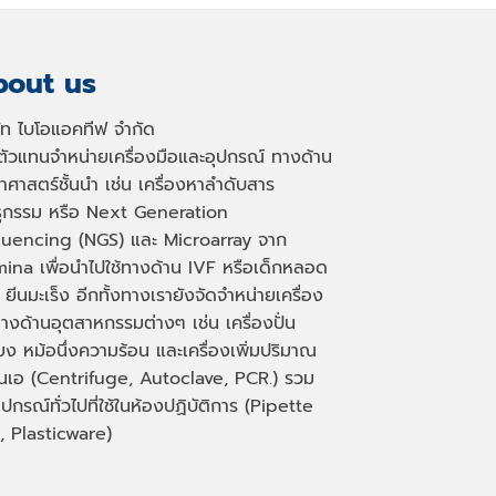
out us
ษัท ไบโอแอคทีฟ จำกัด
นตัวแทนจำหน่ายเครื่องมือและอุปกรณ์ ทางด้าน
าศาสตร์ชั้นนำ เช่น เครื่องหาลำดับสาร
ธุกรรม หรือ
Next Generation
uencing (NGS)
และ
Microarray
จาก
mina เพื่อนำไปใช้ทางด้าน
IVF
หรือเด็กหลอด
 ยีนมะเร็ง อีกทั้งทางเรายังจัดจำหน่ายเครื่อง
างด้านอุตสาหกรรมต่างๆ เช่น เครื่องปั่น
่ยง หม้อนึ่งความร้อน และเครื่องเพิ่มปริมาณ
็นเอ
(Centrifuge, Autoclave, PCR.)
รวม
ุปกรณ์ทั่วไปที่ใช้ในห้องปฏิบัติการ
(Pipette
, Plasticware)