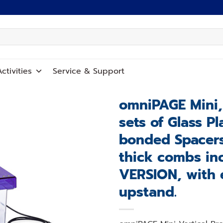
ctivities
Service
&
Support
omniPAGE Mini,
sets of Glass P
Add to
wishlist
bonded Spacers
thick combs in
VERSION, with 
upstand.