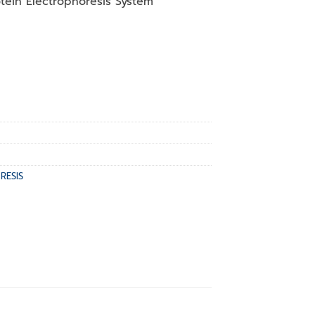
otein Electrophoresis System
RESIS