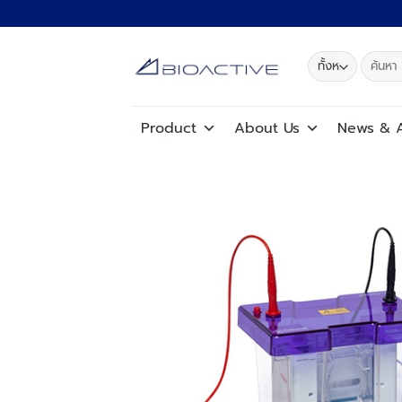
ข้าม
ไป
ยัง
ค้นหา:
เนื้อหา
Product
About Us
News
&
A