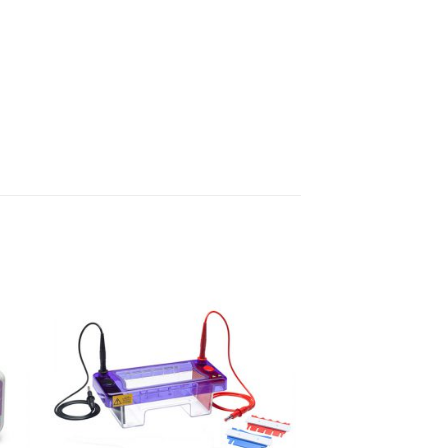
 to
Add to
ist
wishlist