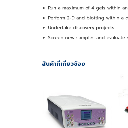
Run a maximum of 4 gels within an
Perform 2-D and blotting within a 
Undertake discovery projects
Screen new samples and evaluate s
สินค้าที่เกี่ยวข้อง
Add to
wishlist