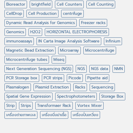
Bioreactor
brightfield
Cell Counters
Cell Counting
CellDrop
Cell Production
centrifuge
Dynamic Read Analysis for Genomics
Freezer racks
Genomics
H2O2
HORIZONTAL ELECTROPHORESIS
immunoassays
IN Carta Image Analysis Software
Infinium
Magnetic Bead Extraction
Microarray
Microcentrifuge
Microcentrifuge tubes
Miseq
Next Generation Sequencing (NGS)
NGS
NGS data
NMN
PCR Storage box
PCR strips
Picode
Pipette aid
Plasmalogen
Plasmid Extraction
Racks
Sequencing
Spatial Gene Expression
Spectrophotometers
Storage Box
Strip
Strips
Transformaer Rack
Vortex Mixer
เครื่องถ่ายภาพเจล
เครื่องนึ่งฆ่าเชื้อ
เครื่องปั่นเหวี่ยง