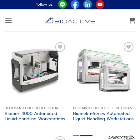
ข้าม
Follow us:
ไป
ยัง
เนื้อหา
Add to
Add to
wishlist
wishlist
BECKMAN COULTER LIFE SCIENCES
BECKMAN COULTER LIFE SCIENCES
Biomek 4000 Automated
Biomek i-Series Automated
Liquid Handling Workstations
Liquid Handling Workstations