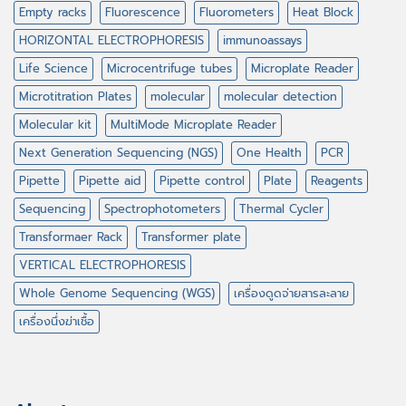
Empty racks
Fluorescence
Fluorometers
Heat Block
HORIZONTAL ELECTROPHORESIS
immunoassays
Life Science
Microcentrifuge tubes
Microplate Reader
Microtitration Plates
molecular
molecular detection
Molecular kit
MultiMode Microplate Reader
Next Generation Sequencing (NGS)
One Health
PCR
Pipette
Pipette aid
Pipette control
Plate
Reagents
Sequencing
Spectrophotometers
Thermal Cycler
Transformaer Rack
Transformer plate
VERTICAL ELECTROPHORESIS
Whole Genome Sequencing (WGS)
เครื่องดูดจ่ายสารละลาย
เครื่องนึ่งฆ่าเชื้อ