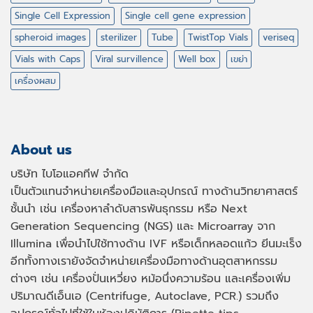
Single Cell Expression
Single cell gene expression
spheroid images
sterilizer
Tube
TwistTop Vials
veriseq
Vials with Caps
Viral survillence
Well box
เขย่า
เครื่องผสม
About us
บริษัท ไบโอแอคทีฟ จำกัด
เป็นตัวแทนจำหน่ายเครื่องมือและอุปกรณ์ ทางด้านวิทยาศาสตร์
ชั้นนำ เช่น เครื่องหาลำดับสารพันธุกรรม หรือ
Next
Generation Sequencing (NGS)
และ
Microarray
จาก
Illumina เพื่อนำไปใช้ทางด้าน
IVF
หรือเด็กหลอดแก้ว ยีนมะเร็ง
อีกทั้งทางเรายังจัดจำหน่ายเครื่องมือทางด้านอุตสาหกรรม
ต่างๆ เช่น เครื่องปั่นเหวี่ยง หม้อนึ่งความร้อน และเครื่องเพิ่ม
ปริมาณดีเอ็นเอ
(Centrifuge, Autoclave, PCR.)
รวมถึง