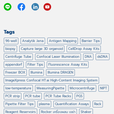
Tags
96-well
Analytik Jena
Antigen Mapping
Barrier Tips
biopsy
Capture large 3D organoid
CellDrop Assay Kits
Centrifuge Tube
Confocal Laser Illumination
DNA
dsDNA
eppendorf
Filter Tips
Fluorescence Assay Kits
Freezer BOX
Illumina
Illumina DRAGEN
ImageXpress Confocal HT.ai High-Content Imaging System
low-temperature
MeasuringPipette
Microcentrifuge
NIPT
PCR strip
PCR tube
PCR Tube Racks
PGS
Pipette Filter Tips
plasma
Quantification Assays
Rack
Reagent Reservoirs
Rocker เครื่องผสม เขย่า
Shaker