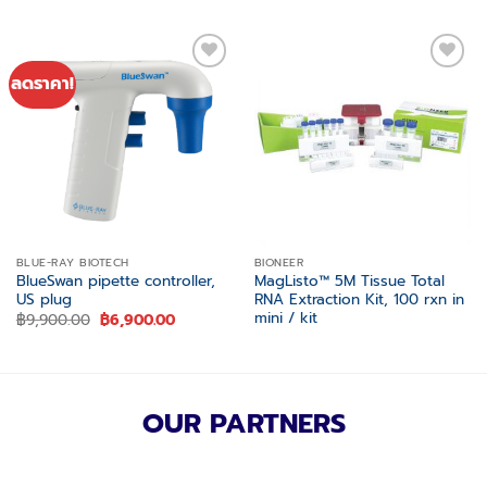
ลดราคา!
Add to
Add to
wishlist
wishlist
BLUE-RAY BIOTECH
BIONEER
BlueSwan pipette controller,
MagListo™ 5M Tissue Total
US plug
RNA Extraction Kit, 100 rxn in
mini / kit
Original
Current
฿
9,900.00
฿
6,900.00
price
price
was:
is:
฿9,900.00.
฿6,900.00.
OUR PARTNERS