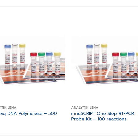
Add to
Add
wishlist
wishl
TIK JENA
ANALYTIK JENA
Taq DNA Polymerase – 500
innuSCRIPT One Step RT-PCR
s
Probe Kit – 100 reactions