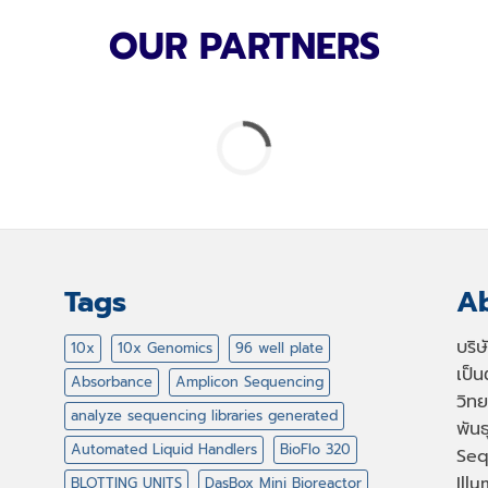
OUR PARTNERS
Tags
Ab
บริ
10x
10x Genomics
96 well plate
เป็
Absorbance
Amplicon Sequencing
วิทย
analyze sequencing libraries generated
พัน
Automated Liquid Handlers
BioFlo 320
Seq
Illu
BLOTTING UNITS
DasBox Mini Bioreactor