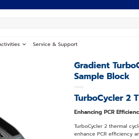
ctivities
Service
&
Support
Gradient TurboC
Sample Block
Add to
wishlist
TurboCycler 2 
Enhancing PCR Efficien
TurboCycler 2 thermal cycl
enhance PCR efficiency an