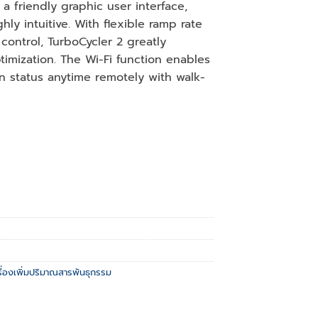
a friendly graphic user interface,
ly intuitive. With flexible ramp rate
control, TurboCycler 2 greatly
imization. The Wi-Fi function enables
n status anytime remotely with walk-
รื่องเพิ่มปริมาณสารพันธุกรรม