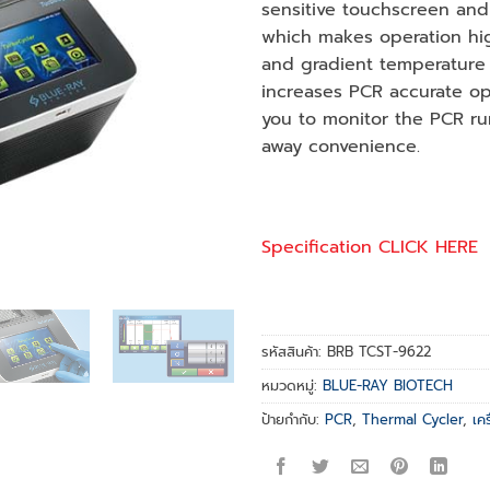
sensitive touchscreen and 
which makes operation high
and gradient temperature 
increases PCR accurate opt
you to monitor the PCR ru
away convenience.
Specification CLICK HERE
รหัสสินค้า:
BRB TCST-9622
หมวดหมู่:
BLUE-RAY BIOTECH
ป้ายกำกับ:
PCR
,
Thermal Cycler
,
เค