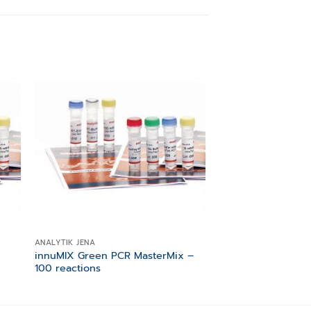
 to
Add to
ist
wishlist
ANALYTIK JENA
ANALYTIK JENA
innuMIX Green PCR MasterMix –
innuSCRIPT One S
100 reactions
Probe Kit – 200 re