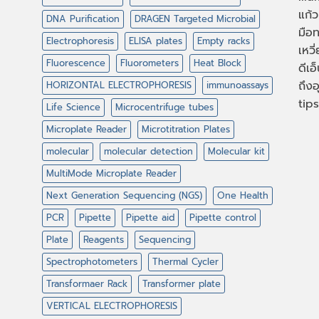
แก้ว
DNA Purification
DRAGEN Targeted Microbial
มือท
Electrophoresis
ELISA plates
Empty racks
เหวี
Fluorescence
Fluorometers
Heat Block
ดีเอ
ถึงอ
HORIZONTAL ELECTROPHORESIS
immunoassays
tips
Life Science
Microcentrifuge tubes
Microplate Reader
Microtitration Plates
molecular
molecular detection
Molecular kit
MultiMode Microplate Reader
Next Generation Sequencing (NGS)
One Health
PCR
Pipette
Pipette aid
Pipette control
Plate
Reagents
Sequencing
Spectrophotometers
Thermal Cycler
Transformaer Rack
Transformer plate
VERTICAL ELECTROPHORESIS