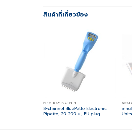
สินค้าที่เกี่ยวข้อง
Add to
wishlist
BLUE-RAY BIOTECH
ANALY
8-channel BluePette Electronic
innu
Pipette, 20-200 ul, EU plug
Unit