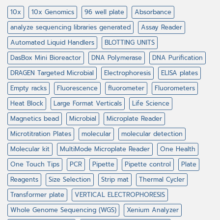
10x
10x Genomics
96 well plate
Absorbance
analyze sequencing libraries generated
Assay Reader
Automated Liquid Handlers
BLOTTING UNITS
DasBox Mini Bioreactor
DNA Polymerase
DNA Purification
DRAGEN Targeted Microbial
Electrophoresis
ELISA plates
Empty racks
Fluorescence
fluorometer
Fluorometers
Heat Block
Large Format Verticals
Life Science
Magnetics bead
Microbial
Microplate Reader
Microtitration Plates
molecular
molecular detection
Molecular kit
MultiMode Microplate Reader
One Health
One Touch Tips
PCR
Pipette
Pipette control
Plate
Reagents
Size Selection
Strip mat
Thermal Cycler
Transformer plate
VERTICAL ELECTROPHORESIS
Whole Genome Sequencing (WGS)
Xenium Analyzer