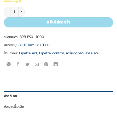
มีสินค้าอยู่ 10
จำนวน BlueSwan pipette controller, US plug ชิ้น
หยิบใส่ตะกร้า
รหัสสินค้า:
BRB BS01-1000
หมวดหมู่:
BLUE-RAY BIOTECH
ป้ายกำกับ:
Pipette aid
,
Pipette control
,
เครื่องดูดจ่ายสารละลาย
คำอธิบาย
ข้อมูลเพิ่มเติม