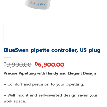
BlueSwan pipette controller, US plug
Original
Current
9,900.00
6,900.00
฿
฿
price
price
Precise Pipetting with Handy and Elegant Design
was:
is:
฿9,900.00.
฿6,900.00.
– Comfort and precision to your pipetting.
– Wall mount and self-inverted design saves your
work space.