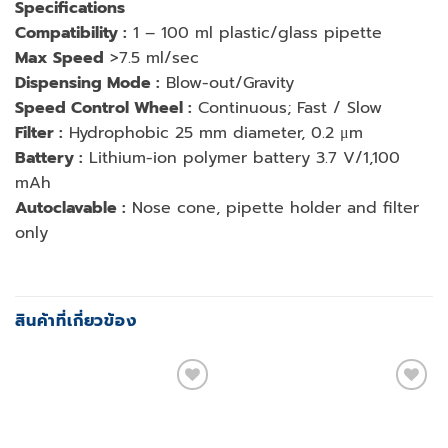
Specifications
Compatibility :
1 – 100 ml plastic/glass pipette
Max Speed
>7.5 ml/sec
Dispensing Mode :
Blow-out/Gravity
Speed Control Wheel :
Continuous; Fast / Slow
Filter :
Hydrophobic 25 mm diameter, 0.2 μm
Battery :
Lithium-ion polymer battery 3.7 V/1,100
mAh
Autoclavable :
Nose cone, pipette holder and filter
only
สินค้าที่เกี่ยวข้อง
Add to
Add to
wishlist
wishlist