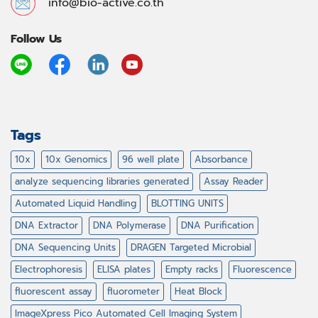
info@bio-active.co.th
Follow Us
Tags
10x
10x Genomics
96 well plate
Absorbance
analyze sequencing libraries generated
Assay Reader
Automated Liquid Handling
BLOTTING UNITS
DNA Extractor
DNA Polymerase
DNA Purification
DNA Sequencing Units
DRAGEN Targeted Microbial
Electrophoresis
ELISA plates
Empty racks
Fluorescence
fluorescent assay
fluorometer
Heat Block
ImageXpress Pico Automated Cell Imaging System