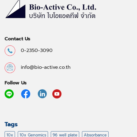
Contact Us
0-2350-3090
info@bio-active.co.th
Follow Us
Tags
10x
10x Genomics
96 well plate
Absorbance