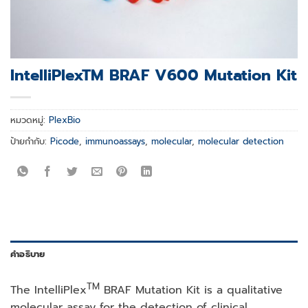
IntelliPlexTM BRAF V600 Mutation Kit
หมวดหมู่:
PlexBio
ป้ายกำกับ:
Picode
,
immunoassays
,
molecular
,
molecular detection
คำอธิบาย
TM
The IntelliPlex
BRAF Mutation Kit is a qualitative
molecular assay for the detection of clinical