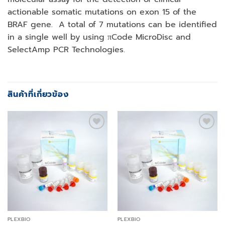
actionable somatic mutations on exon 15 of the
BRAF gene. A total of 7 mutations can be identified
in a single well by using πCode MicroDisc and
SelectAmp PCR Technologies.
สินค้าที่เกี่ยวข้อง
Add to
Add to
wishlist
wishlist
PLEXBIO
PLEXBIO