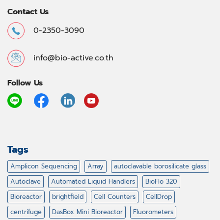
Contact Us
0-2350-3090
info@bio-active.co.th
Follow Us
Tags
Amplicon Sequencing
Array
autoclavable borosilicate glass
Autoclave
Automated Liquid Handlers
BioFlo 320
Bioreactor
brightfield
Cell Counters
CellDrop
centrifuge
DasBox Mini Bioreactor
Fluorometers