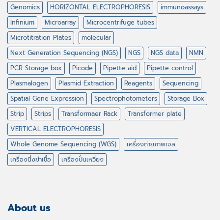
Genomics
HORIZONTAL ELECTROPHORESIS
immunoassays
Infinium
Microarray
Microcentrifuge tubes
Microtitration Plates
molecular
Next Generation Sequencing (NGS)
NGS
NGS data
NMN
PCR Storage box
Picode
Pipette aid
Pipette control
Plasmalogen
Plasmid Extraction
Reagents
Sequencing
Spatial Gene Expression
Spectrophotometers
Storage Box
Strip
Strips
Transformaer Rack
Transformer plate
VERTICAL ELECTROPHORESIS
Whole Genome Sequencing (WGS)
เครื่องถ่ายภาพเจล
เครื่องนึ่งฆ่าเชื้อ
เครื่องปั่นเหวี่ยง
About us