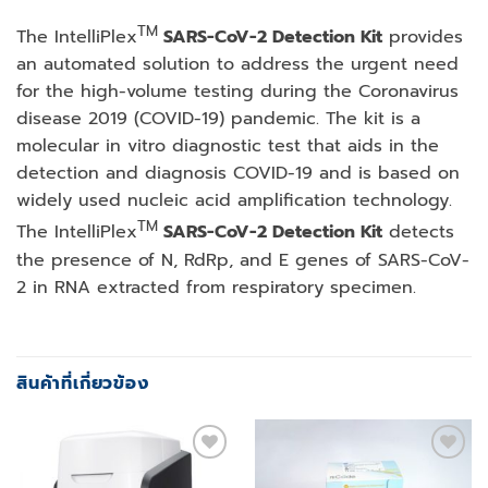
TM
The IntelliPlex
SARS-CoV-2 Detection Kit
provides
an automated solution to address the urgent need
for the high-volume testing during the Coronavirus
disease 2019 (COVID-19) pandemic. The kit is a
molecular in vitro diagnostic test that aids in the
detection and diagnosis COVID-19 and is based on
widely used nucleic acid amplification technology.
TM
The IntelliPlex
SARS-CoV-2 Detection Kit
detects
the presence of N, RdRp, and E genes of SARS-CoV-
2 in RNA extracted from respiratory specimen.
สินค้าที่เกี่ยวข้อง
Add to
Add to