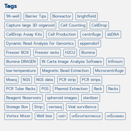
Tags
96-well
Barrier Tips
Bioreactor
brightfield
Capture large 3D organoid
Cell Counting
CellDrop
CellDrop Assay Kits
Cell Production
centrifuge
dsDNA
Dynamic Read Analysis for Genomics
eppendorf
Freezer BOX
Freezer racks
H2O2
Illumina
Illumina DRAGEN
IN Carta Image Analysis Software
Infinium
low-temperature
Magnetic Bead Extraction
Microcentrifuge
Miseq
NGS
NGS data
PCR strip
PCR strips
PCR Tube Racks
PGS
Plasmid Extraction
Rack
Racks
Reagent Reservoirs
spheroid images
sterilizer
Storage Box
Strip
veriseq
Viral survillence
Vortex Mixer
Well box
เขย่า
เครื่องถ่ายภาพเจล
เครื่องผสม