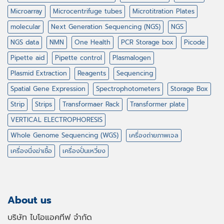
Microarray
Microcentrifuge tubes
Microtitration Plates
molecular
Next Generation Sequencing (NGS)
NGS
NGS data
NMN
One Health
PCR Storage box
Picode
Pipette aid
Pipette control
Plasmalogen
Plasmid Extraction
Reagents
Sequencing
Spatial Gene Expression
Spectrophotometers
Storage Box
Strip
Strips
Transformaer Rack
Transformer plate
VERTICAL ELECTROPHORESIS
Whole Genome Sequencing (WGS)
เครื่องถ่ายภาพเจล
เครื่องนึ่งฆ่าเชื้อ
เครื่องปั่นเหวี่ยง
About us
บริษัท ไบโอแอคทีฟ จำกัด