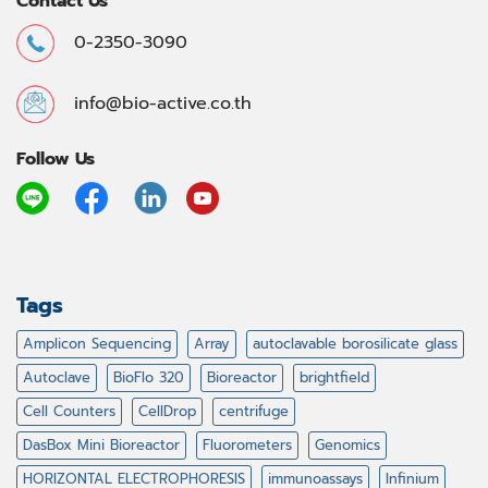
Contact Us
0-2350-3090
info@bio-active.co.th
Follow Us
Tags
Amplicon Sequencing
Array
autoclavable borosilicate glass
Autoclave
BioFlo 320
Bioreactor
brightfield
Cell Counters
CellDrop
centrifuge
DasBox Mini Bioreactor
Fluorometers
Genomics
HORIZONTAL ELECTROPHORESIS
immunoassays
Infinium