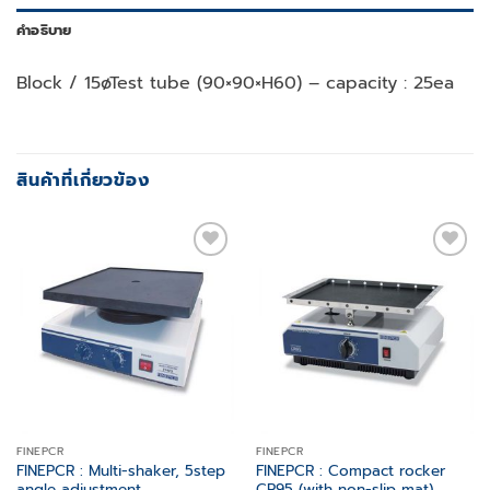
คำอธิบาย
Block / 15øTest tube (90×90×H60) – capacity : 25ea
สินค้าที่เกี่ยวข้อง
Add to
Add to
wishlist
wishlist
FINEPCR
FINEPCR
FINEPCR : Multi-shaker, 5step
FINEPCR : Compact rocker
angle adjustment
CR95 (with non-slip mat)