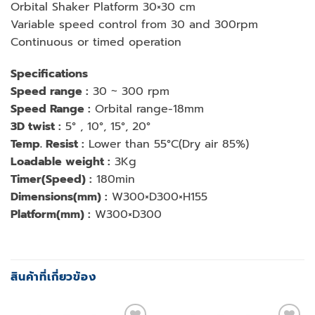
Orbital Shaker Platform 30×30 cm
Variable speed control from 30 and 300rpm
Continuous or timed operation
Specifications
Speed range :
30 ~ 300 rpm
Speed Range :
Orbital range-18mm
3D twist :
5° , 10°, 15°, 20°
Temp. Resist :
Lower than 55°C(Dry air 85%)
Loadable weight :
3Kg
Timer(Speed) :
180min
Dimensions(mm) :
W300×D300×H155
Platform(mm) :
W300×D300
สินค้าที่เกี่ยวข้อง