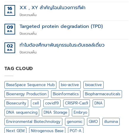
Stem
การ
Cell
XX , XY สำคัญไฉนในวงการกีฬา
16
รักษา
Technology
ส.ค.
โรค
บน
ปิดความเห็น
ทาง
XX
พันธุกรรม
,
Targeted protein degradation (TPD)
09
XY
ส.ค.
บน
ปิดความเห็น
สำคัญ
Targeted
ไฉน
protein
ทำไมต้องศึกษาพันธุกรรมในระดับเซลล์เดี่ยว
02
ใน
degradation
ส.ค.
วงการ
บน
ปิดความเห็น
(TPD)
กีฬา
ทำไม
ต้อง
ศึกษา
TAG CLOUD
พันธุกรรม
ใน
ระดับ
BaseSpace Sequence Hub
bio-active
bioactive
เซลล์
เดี่ยว
Bioenergy Production
Bioinformatics
Biopharmaceuticals
Biosecurity
cell
covid19
CRISPR-Cas9
DNA
DNA sequencing
DNA Storage
Embryo
Environmental Biotechnology
genomic
GMO
illumina
Next GEM
Nitrogenous Base
PGT-A