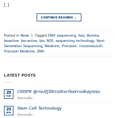
[…]
CONTINUE READING
→
Posted in
News
|
Tagged
DNA sequencing
,
Seq
,
illumina
,
bioactive
,
bio-active
,
bio
,
NGS
,
sequencing technology
,
Next
Generation Sequencing
,
Medicine
,
Precision
,
การแพทย์แม่นยำ
,
Precision Medicine
,
DNA
LATEST POSTS
CRISPR สู่การปฏิวัติการรักษาโรคทางพันธุกรรม
25
ก.ย.
บน
ปิดความเห็น
CRISPR
สู่
Stem Cell Technology
23
การ
ส.ค.
บน
ปิดความเห็น
ปฏิวัติ