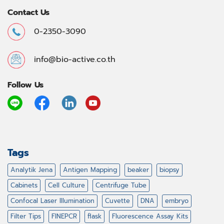
Contact Us
0-2350-3090
info@bio-active.co.th
Follow Us
Tags
Analytik Jena
Antigen Mapping
beaker
biopsy
Cabinets
Cell Culture
Centrifuge Tube
Confocal Laser Illumination
Cuvette
DNA
embryo
Filter Tips
FINEPCR
flask
Fluorescence Assay Kits