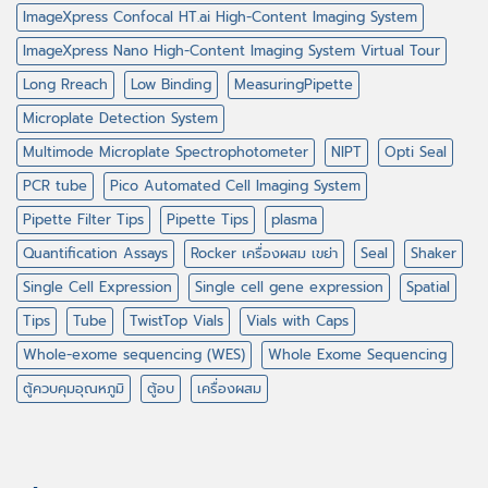
ImageXpress Confocal HT.ai High-Content Imaging System
ImageXpress Nano High-Content Imaging System Virtual Tour
Long Rreach
Low Binding
MeasuringPipette
Microplate Detection System
Multimode Microplate Spectrophotometer
NIPT
Opti Seal
PCR tube
Pico Automated Cell Imaging System
Pipette Filter Tips
Pipette Tips
plasma
Quantification Assays
Rocker เครื่องผสม เขย่า
Seal
Shaker
Single Cell Expression
Single cell gene expression
Spatial
Tips
Tube
TwistTop Vials
Vials with Caps
Whole-exome sequencing (WES)
Whole Exome Sequencing
ตู้ควบคุมอุณหภูมิ
ตู้อบ
เครื่องผสม