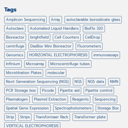
Tags
Amplicon Sequencing
Array
autoclavable borosilicate glass
Autoclave
Automated Liquid Handlers
BioFlo 320
Bioreactor
brightfield
Cell Counters
CellDrop
centrifuge
DasBox Mini Bioreactor
Fluorometers
Genomics
HORIZONTAL ELECTROPHORESIS
immunoassays
Infinium
Microarray
Microcentrifuge tubes
Microtitration Plates
molecular
Next Generation Sequencing (NGS)
NGS
NGS data
NMN
PCR Storage box
Picode
Pipette aid
Pipette control
Plasmalogen
Plasmid Extraction
Reagents
Sequencing
Spatial Gene Expression
Spectrophotometers
Storage Box
Strip
Strips
Transformaer Rack
Transformer plate
VERTICAL ELECTROPHORESIS