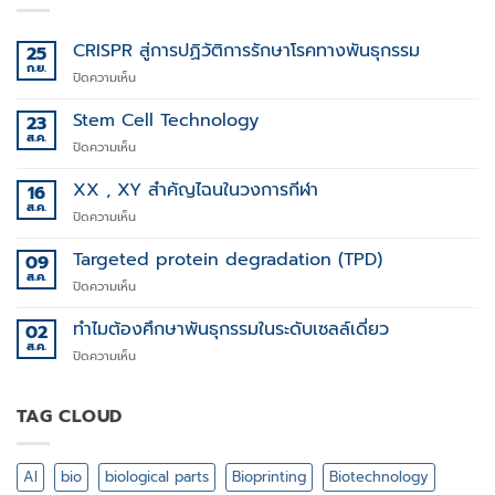
CRISPR สู่การปฏิวัติการรักษาโรคทางพันธุกรรม
25
ก.ย.
บน
ปิดความเห็น
CRISPR
สู่
Stem Cell Technology
23
การ
ส.ค.
บน
ปิดความเห็น
ปฏิวัติ
Stem
การ
Cell
XX , XY สำคัญไฉนในวงการกีฬา
16
รักษา
Technology
ส.ค.
โรค
บน
ปิดความเห็น
ทาง
XX
พันธุกรรม
,
Targeted protein degradation (TPD)
09
XY
ส.ค.
บน
ปิดความเห็น
สำคัญ
Targeted
ไฉน
protein
ทำไมต้องศึกษาพันธุกรรมในระดับเซลล์เดี่ยว
02
ใน
degradation
ส.ค.
วงการ
บน
ปิดความเห็น
(TPD)
กีฬา
ทำไม
ต้อง
ศึกษา
TAG CLOUD
พันธุกรรม
ใน
ระดับ
AI
bio
biological parts
Bioprinting
Biotechnology
เซลล์