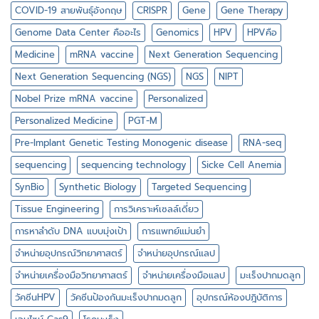
เดี่ยว
COVID-19 สายพันธุ์อังกฤษ
CRISPR
Gene
Gene Therapy
Genome Data Center คืออะไร
Genomics
HPV
HPVคือ
Medicine
mRNA vaccine
Next Generation Sequencing
Next Generation Sequencing (NGS)
NGS
NIPT
Nobel Prize mRNA vaccine
Personalized
Personalized Medicine
PGT-M
Pre-Implant Genetic Testing Monogenic disease
RNA-seq
sequencing
sequencing technology
Sicke Cell Anemia
SynBio
Synthetic Biology
Targeted Sequencing
Tissue Engineering
การวิเคราะห์เซลล์เดี่ยว
การหาลำดับ DNA แบบมุ่งเป้า
การแพทย์แม่นยำ
จำหน่ายอุปกรณ์วิทยาศาสตร์
จำหน่ายอุปกรณ์แลป
จำหน่ายเครื่องมือวิทยาศาสตร์
จำหน่ายเครื่องมือแลป
มะเร็งปากมดลูก
วัคซีนHPV
วัคซีนป้องกันมะเร็งปากมดลูก
อุปกรณ์ห้องปฎิบัติการ