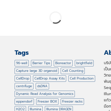
Tags
Ab
บริ
96-well
Barrier Tips
Bioreactor
brightfield
เป็
Capture large 3D organoid
Cell Counting
วิทย
CellDrop
CellDrop Assay Kits
Cell Production
พัน
centrifuge
dsDNA
Seq
Illu
Dynamic Read Analysis for Genomics
แก้ว
eppendorf
Freezer BOX
Freezer racks
มือท
H2O2
Illumina
Illumina DRAGEN