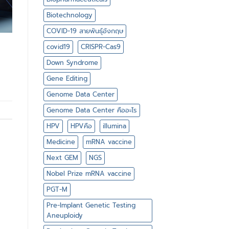
Biotechnology
COVID-19 สายพันธุ์อังกฤษ
covid19
CRISPR-Cas9
Down Syndrome
Gene Editing
Genome Data Center
Genome Data Center คืออะไร
HPV
HPVคือ
illumina
Medicine
mRNA vaccine
Next GEM
NGS
Nobel Prize mRNA vaccine
PGT-M
Pre-Implant Genetic Testing
Aneuploidy