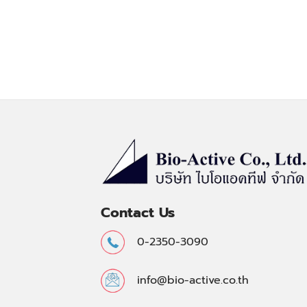
Contact Us
0-2350-3090
info@bio-active.co.th