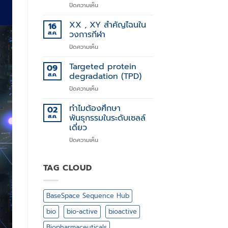
บน
ปิดความเห็น
การ
Stem
รักษา
Cell
XX , XY สำคัญไฉนใน
โรค
16
Technology
ทาง
ส.ค.
วงการกีฬา
พันธุกรรม
บน
ปิดความเห็น
XX
,
Targeted protein
09
XY
ส.ค.
degradation (TPD)
สำคัญ
บน
ปิดความเห็น
ไฉน
Targeted
ใน
protein
ทำไมต้องศึกษา
วงการ
02
degradation
กีฬา
ส.ค.
พันธุกรรมในระดับเซลล์
(TPD)
เดี่ยว
บน
ปิดความเห็น
ทำไม
ต้อง
ศึกษา
TAG CLOUD
พันธุกรรม
ใน
ระดับ
BaseSpace Sequence Hub
เซลล์
เดี่ยว
bio
bio-active
bioactive
Biopharmaceuticals