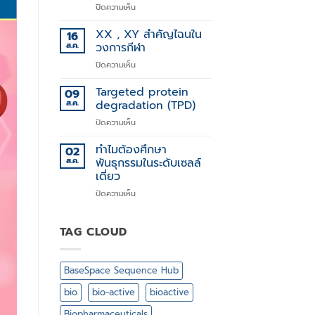
บน
ปิดความเห็น
การ
Stem
รักษา
Cell
XX , XY สำคัญไฉนใน
โรค
16
Technology
ทาง
ส.ค.
วงการกีฬา
พันธุกรรม
บน
ปิดความเห็น
XX
,
Targeted protein
09
XY
ส.ค.
degradation (TPD)
สำคัญ
บน
ปิดความเห็น
ไฉน
Targeted
ใน
protein
ทำไมต้องศึกษา
วงการ
02
degradation
กีฬา
ส.ค.
พันธุกรรมในระดับเซลล์
(TPD)
เดี่ยว
บน
ปิดความเห็น
ทำไม
ต้อง
ศึกษา
TAG CLOUD
พันธุกรรม
ใน
ระดับ
BaseSpace Sequence Hub
เซลล์
เดี่ยว
bio
bio-active
bioactive
Biopharmaceuticals