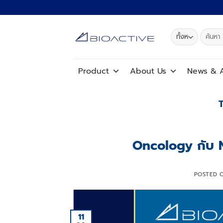
ข้าม
ไป
ยัง
ค้นหา:
เนื้อหา
Product
About Us
News
&
A
Oncology กับ 
POSTED 
11