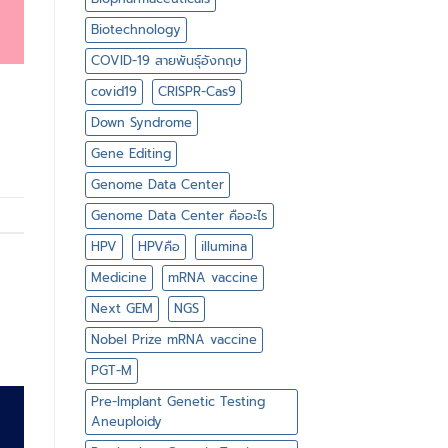
Biotechnology
COVID-19 สายพันธุ์อังกฤษ
covid19
CRISPR-Cas9
Down Syndrome
Gene Editing
Genome Data Center
Genome Data Center คืออะไร
HPV
HPVคือ
illumina
Medicine
mRNA vaccine
Next GEM
NGS
Nobel Prize mRNA vaccine
PGT-M
Pre-Implant Genetic Testing
Aneuploidy