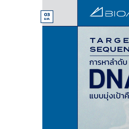
03
ม.ค.