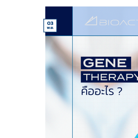
03
พ.ย.