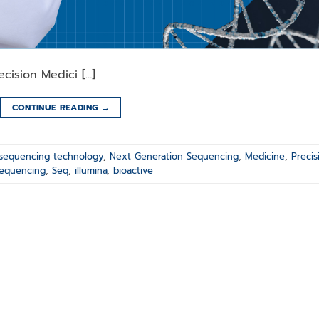
ision Medici […]
CONTINUE READING
→
sequencing technology
,
Next Generation Sequencing
,
Medicine
,
Precis
equencing
,
Seq
,
illumina
,
bioactive