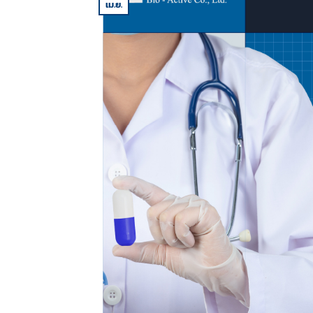
เม.ย.