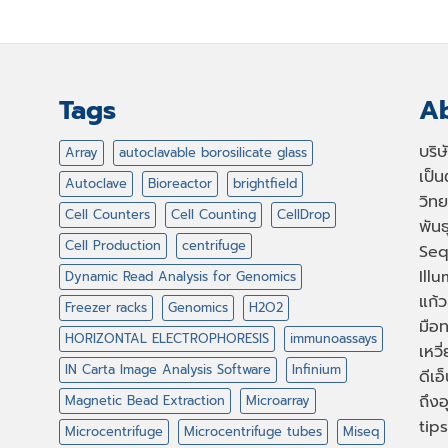
Tags
Ab
บริ
Array
autoclavable borosilicate glass
เป็
Autoclave
Bioreactor
brightfield
วิทย
Cell Counters
Cell Counting
CellDrop
พัน
Cell Production
centrifuge
Seq
Illu
Dynamic Read Analysis for Genomics
แก้ว
Freezer racks
Genomics
H2O2
มือท
HORIZONTAL ELECTROPHORESIS
immunoassays
เหวี
IN Carta Image Analysis Software
Infinium
ดีเอ
ถึงอ
Magnetic Bead Extraction
Microarray
tips
Microcentrifuge
Microcentrifuge tubes
Miseq