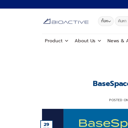
ข้าม
ไป
ยัง
ค้นหา:
เนื้อหา
Product
About Us
News
&
A
BaseSpac
POSTED O
29