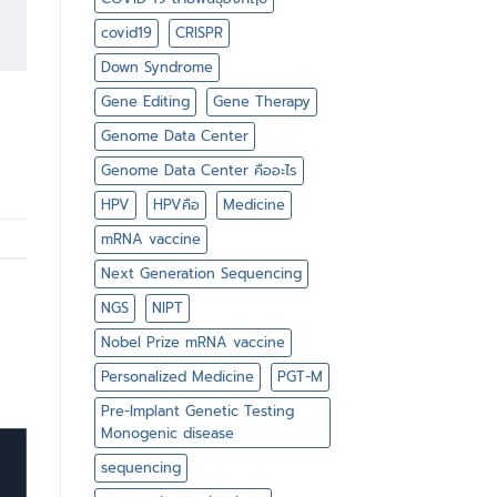
covid19
CRISPR
Down Syndrome
Gene Editing
Gene Therapy
Genome Data Center
Genome Data Center คืออะไร
HPV
HPVคือ
Medicine
mRNA vaccine
Next Generation Sequencing
NGS
NIPT
Nobel Prize mRNA vaccine
Personalized Medicine
PGT-M
Pre-Implant Genetic Testing
Monogenic disease
sequencing