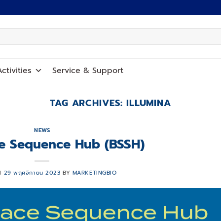
ctivities
Service
&
Support
TAG ARCHIVES:
ILLUMINA
NEWS
e Sequence Hub (BSSH)
N
29 พฤศจิกายน 2023
BY
MARKETINGBIO