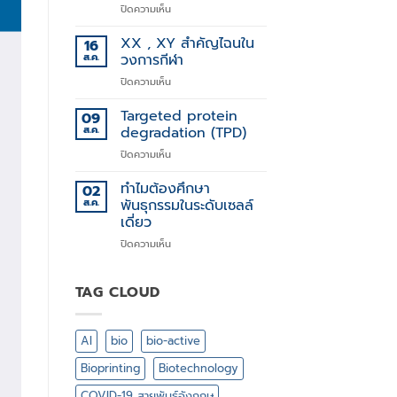
บน
ปิดความเห็น
การ
Stem
รักษา
Cell
XX , XY สำคัญไฉนใน
โรค
16
Technology
ทาง
ส.ค.
วงการกีฬา
พันธุกรรม
บน
ปิดความเห็น
XX
,
Targeted protein
09
XY
ส.ค.
degradation (TPD)
สำคัญ
บน
ปิดความเห็น
ไฉน
Targeted
ใน
protein
ทำไมต้องศึกษา
วงการ
02
degradation
กีฬา
ส.ค.
พันธุกรรมในระดับเซลล์
(TPD)
เดี่ยว
บน
ปิดความเห็น
ทำไม
ต้อง
ศึกษา
TAG CLOUD
พันธุกรรม
ใน
ระดับ
AI
bio
bio-active
เซลล์
เดี่ยว
Bioprinting
Biotechnology
COVID-19 สายพันธุ์อังกฤษ