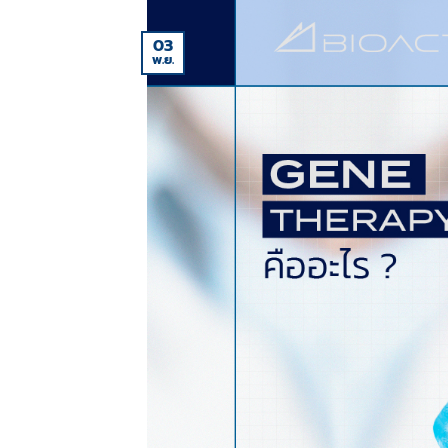
03
พ.ย.