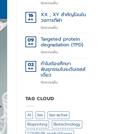
บน
ปิดความเห็น
การ
Stem
รักษา
Cell
XX , XY สำคัญไฉนใน
โรค
16
Technology
ทาง
ส.ค.
วงการกีฬา
พันธุกรรม
บน
ปิดความเห็น
XX
,
Targeted protein
09
XY
ส.ค.
degradation (TPD)
สำคัญ
บน
ปิดความเห็น
ไฉน
Targeted
ใน
protein
ทำไมต้องศึกษา
วงการ
02
degradation
กีฬา
ส.ค.
พันธุกรรมในระดับเซลล์
(TPD)
เดี่ยว
บน
ปิดความเห็น
ทำไม
ต้อง
ศึกษา
TAG CLOUD
พันธุกรรม
ใน
ระดับ
AI
bio
bio-active
เซลล์
เดี่ยว
Bioprinting
Biotechnology
COVID-19 สายพันธุ์อังกฤษ