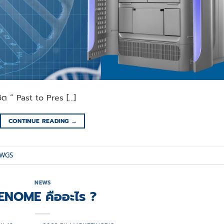
ต “ Past to Pres […]
CONTINUE READING
→
WGS
NEWS
ENOME คืออะไร ?