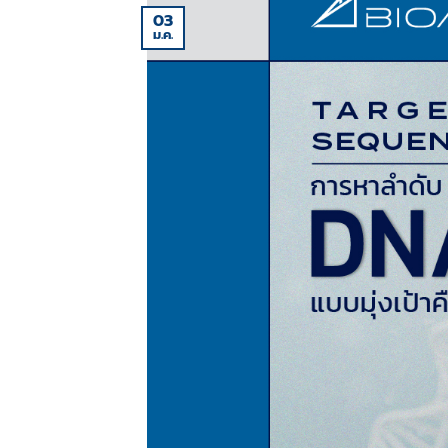
03
ม.ค.