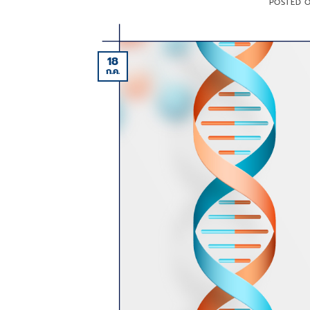
POSTED 
18
ก.ค.