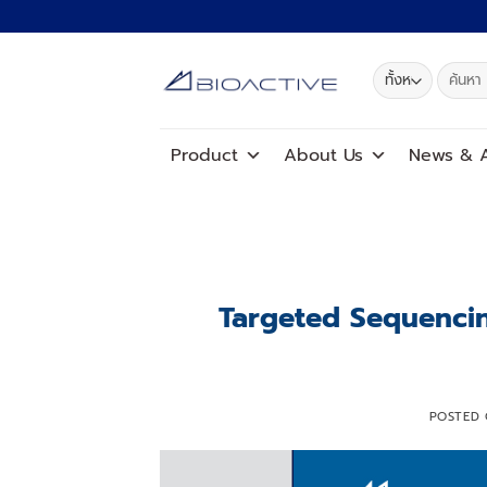
ข้าม
ไป
ยัง
ค้นหา:
เนื้อหา
Product
About Us
News
&
A
Targeted Sequencing
POSTED