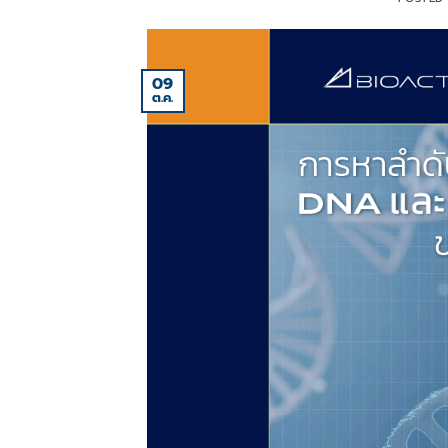
09
ต.ค.