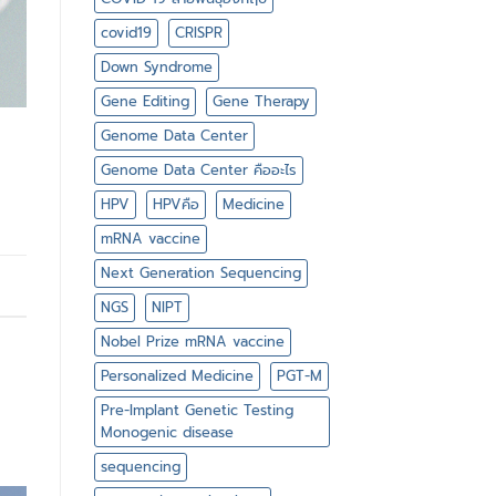
covid19
CRISPR
Down Syndrome
Gene Editing
Gene Therapy
Genome Data Center
Genome Data Center คืออะไร
HPV
HPVคือ
Medicine
mRNA vaccine
Next Generation Sequencing
NGS
NIPT
Nobel Prize mRNA vaccine
Personalized Medicine
PGT-M
Pre-Implant Genetic Testing
Monogenic disease
sequencing