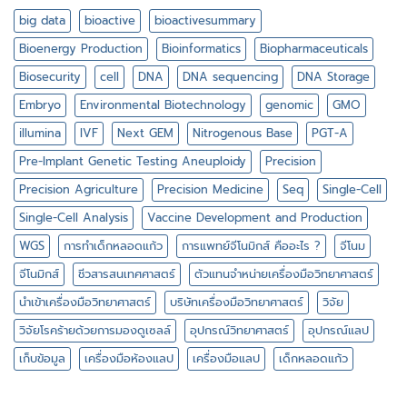
ระดับ
big data
bioactive
bioactivesummary
เซลล์
เดี่ยว
Bioenergy Production
Bioinformatics
Biopharmaceuticals
Biosecurity
cell
DNA
DNA sequencing
DNA Storage
Embryo
Environmental Biotechnology
genomic
GMO
illumina
IVF
Next GEM
Nitrogenous Base
PGT-A
Pre-Implant Genetic Testing Aneuploidy
Precision
Precision Agriculture
Precision Medicine
Seq
Single-Cell
Single-Cell Analysis
Vaccine Development and Production
WGS
การทำเด็กหลอดแก้ว
การแพทย์จีโนมิกส์ คืออะไร ?
จีโนม
จีโนมิกส์
ชีวสารสนเทศศาสตร์
ตัวแทนจำหน่ายเครื่องมือวิทยาศาสตร์
นำเข้าเครื่องมือวิทยาศาสตร์
บริษัทเครื่องมือวิทยาศาสตร์
วิจัย
วิจัยโรคร้ายด้วยการมองดูเซลล์
อุปกรณ์วิทยาศาสตร์
อุปกรณ์แลป
เก็บข้อมูล
เครื่องมือห้องแลป
เครื่องมือแลป
เด็กหลอดแก้ว