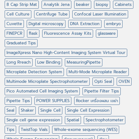
8 Cap Strip Mat
Analytik Jena
beaker
biopsy
Cabinets
Cell Culture
Centrifuge Tube
Confocal Laser Illumination
Cuvette
Digital microscopy
DNA Extraction
embryo
FINEPCR
flask
Fluorescence Assay Kits
glassware
Graduated Tips
ImageXpress Nano High-Content Imaging System Virtual Tour
Long Rreach
Low Binding
MeasuringPipette
Microplate Detection System
Multi-Mode Microplate Reader
Multimode Microplate Spectrophotometer
Opti Seal
OVEN
Pico Automated Cell Imaging System
Pipette Filter Tips
Pipette Tips
POWER SUPPLIES
Rocker เครื่องผสม เขย่า
Seal
Shaker
Single Cell
Single Cell Expression
Single cell gene expression
Spatial
Spectrophotometer
Tips
TwistTop Vials
Whole-exome sequencing (WES)