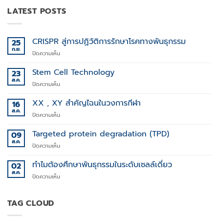
LATEST POSTS
CRISPR สู่การปฏิวัติการรักษาโรคทางพันธุกรรม
25
ก.ย.
บน
ปิดความเห็น
CRISPR
สู่
Stem Cell Technology
23
การ
ส.ค.
บน
ปิดความเห็น
ปฏิวัติ
Stem
การ
Cell
XX , XY สำคัญไฉนในวงการกีฬา
16
รักษา
Technology
ส.ค.
โรค
บน
ปิดความเห็น
ทาง
XX
พันธุกรรม
,
Targeted protein degradation (TPD)
09
XY
ส.ค.
บน
ปิดความเห็น
สำคัญ
Targeted
ไฉน
protein
ทำไมต้องศึกษาพันธุกรรมในระดับเซลล์เดี่ยว
02
ใน
degradation
ส.ค.
วงการ
บน
ปิดความเห็น
(TPD)
กีฬา
ทำไม
ต้อง
ศึกษา
TAG CLOUD
พันธุกรรม
ใน