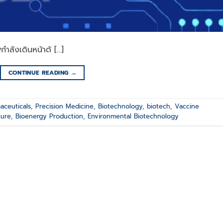
ลังเดินหน้าด้ […]
CONTINUE READING
→
aceuticals
,
Precision Medicine
,
Biotechnology
,
biotech
,
Vaccine
ture
,
Bioenergy Production
,
Environmental Biotechnology