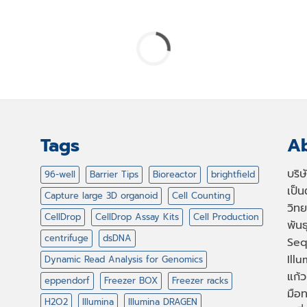
Tags
Ab
บริ
96-well
Barrier Tips
Bioreactor
brightfield
เป็
Capture large 3D organoid
Cell Counting
วิทย
CellDrop
CellDrop Assay Kits
Cell Production
พัน
centrifuge
dsDNA
Seq
Illu
Dynamic Read Analysis for Genomics
แก้ว
eppendorf
Freezer BOX
Freezer racks
มือท
H2O2
Illumina
Illumina DRAGEN