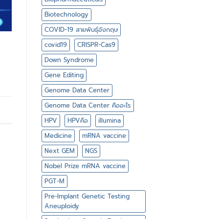
Biotechnology
COVID-19 สายพันธุ์อังกฤษ
covid19
CRISPR-Cas9
Down Syndrome
Gene Editing
Genome Data Center
Genome Data Center คืออะไร
HPV
HPVคือ
illumina
Medicine
mRNA vaccine
Next GEM
NGS
Nobel Prize mRNA vaccine
PGT-M
Pre-Implant Genetic Testing
Aneuploidy