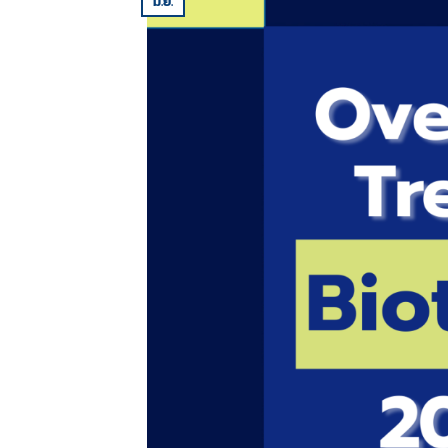
มิ.ย.