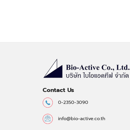
Contact Us
0-2350-3090
info@bio-active.co.th