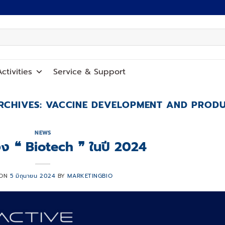
ctivities
Service
&
Support
RCHIVES:
VACCINE DEVELOPMENT AND PROD
NEWS
 ❝ Biotech ❞ ในปี 2024
 ON
5 มิถุนายน 2024
BY
MARKETINGBIO