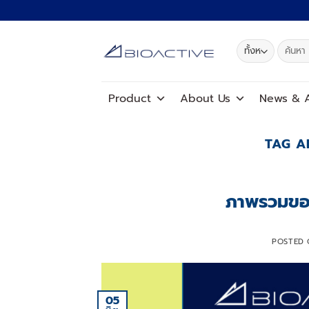
ข้าม
ไป
ยัง
ค้นหา:
เนื้อหา
Product
About Us
News
&
A
TAG A
ภาพรวมของ
POSTED
05