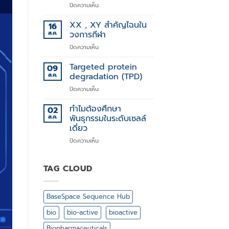
บน
ปิดความเห็น
การ
Stem
รักษา
Cell
XX , XY สำคัญไฉนใน
โรค
16
Technology
ทาง
ส.ค.
วงการกีฬา
พันธุกรรม
บน
ปิดความเห็น
XX
,
Targeted protein
09
XY
ส.ค.
degradation (TPD)
สำคัญ
บน
ปิดความเห็น
ไฉน
Targeted
ใน
protein
ทำไมต้องศึกษา
วงการ
02
degradation
กีฬา
ส.ค.
พันธุกรรมในระดับเซลล์
(TPD)
เดี่ยว
บน
ปิดความเห็น
ทำไม
ต้อง
ศึกษา
TAG CLOUD
พันธุกรรม
ใน
ระดับ
BaseSpace Sequence Hub
เซลล์
เดี่ยว
bio
bio-active
bioactive
Biopharmaceuticals