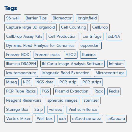
Tags
96-well
Barrier Tips
Bioreactor
brightfield
Capture large 3D organoid
Cell Counting
CellDrop
CellDrop Assay Kits
Cell Production
centrifuge
dsDNA
Dynamic Read Analysis for Genomics
eppendorf
Freezer BOX
Freezer racks
H2O2
Illumina
Illumina DRAGEN
IN Carta Image Analysis Software
Infinium
low-temperature
Magnetic Bead Extraction
Microcentrifuge
Miseq
NGS
NGS data
PCR strip
PCR strips
PCR Tube Racks
PGS
Plasmid Extraction
Rack
Racks
Reagent Reservoirs
spheroid images
sterilizer
Storage Box
Strip
veriseq
Viral survillence
Vortex Mixer
Well box
เขย่า
เครื่องถ่ายภาพเจล
เครื่องผสม