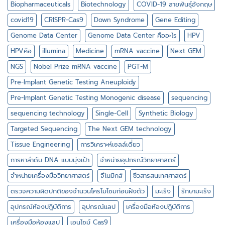
เดี่ยว
Biopharmaceuticals
Biotechnology
COVID-19 สายพันธุ์อังกฤษ
covid19
CRISPR-Cas9
Down Syndrome
Gene Editing
Genome Data Center
Genome Data Center คืออะไร
HPV
HPVคือ
illumina
Medicine
mRNA vaccine
Next GEM
NGS
Nobel Prize mRNA vaccine
PGT-M
Pre-Implant Genetic Testing Aneuploidy
Pre-Implant Genetic Testing Monogenic disease
sequencing
sequencing technology
Single-Cell
Synthetic Biology
Targeted Sequencing
The Next GEM technology
Tissue Engineering
การวิเคราะห์เซลล์เดี่ยว
การหาลำดับ DNA แบบมุ่งเป้า
จำหน่ายอุปกรณ์วิทยาศาสตร์
จำหน่ายเครื่องมือวิทยาศาสตร์
จีโนมิกส์
ชีวสารสนเทศศาสตร์
ตรวจความผิดปกติของจำนวนโครโมโซมก่อนฝังตัว
มะเร็ง
รักษามะเร็ง
อุปกรณ์ห้องปฎิบัติการ
อุปกรณ์แลป
เครื่องมือห้องปฎิบัติการ
เครื่องมือห้องแลป
เอนไซม์ Cas9