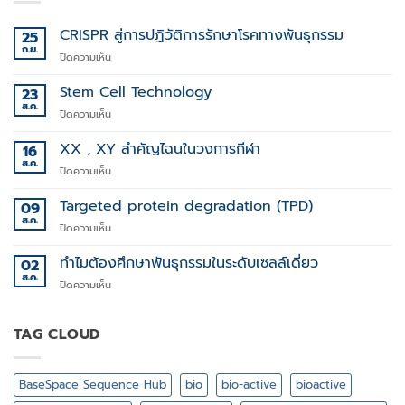
CRISPR สู่การปฏิวัติการรักษาโรคทางพันธุกรรม
25
ก.ย.
บน
ปิดความเห็น
CRISPR
สู่
Stem Cell Technology
23
การ
ส.ค.
บน
ปิดความเห็น
ปฏิวัติ
Stem
การ
Cell
XX , XY สำคัญไฉนในวงการกีฬา
16
รักษา
Technology
ส.ค.
โรค
บน
ปิดความเห็น
ทาง
XX
พันธุกรรม
,
Targeted protein degradation (TPD)
09
XY
ส.ค.
บน
ปิดความเห็น
สำคัญ
Targeted
ไฉน
protein
ทำไมต้องศึกษาพันธุกรรมในระดับเซลล์เดี่ยว
02
ใน
degradation
ส.ค.
วงการ
บน
ปิดความเห็น
(TPD)
กีฬา
ทำไม
ต้อง
ศึกษา
TAG CLOUD
พันธุกรรม
ใน
ระดับ
BaseSpace Sequence Hub
bio
bio-active
bioactive
เซลล์