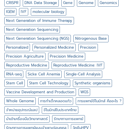
เดี่ยว
CRISPR
DNA Data Storage
Gene
Genome
Genomics
IGEM
IVF
molecular biology
Next Generation of Immune Therapy
Next Generation Sequencing
Next Generation Sequencing (NGS)
Nitrogenous Base
Personalized
Personalized Medicine
Precision
Precision Agriculture
Precision Medicine
Reproductive Medicine
Reproductive Medicine: IVF
RNA-seq
Sicke Cell Anemia
Single-Cell Analysis
Stem Cell
Stem Cell Technology
Synthetic organisms
Vaccine Development and Production
WGS
Whole Genome
การทำเด็กหลอดแก้ว
การแพทย์จีโนมิกส์ คืออะไร ?
จำหน่ายอุปกรณ์แลป
จีโนมิกส์ในประเทศไทย
นำเข้าเครื่องมือวิทยาศาสตร์
รักษาทางการแพทย์
รักษาทางการแพทย์แบบจำเพาะต่อบุคคล
วัคซีนHPV