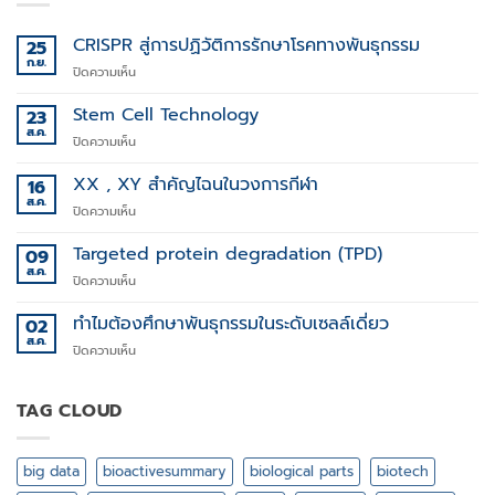
CRISPR สู่การปฏิวัติการรักษาโรคทางพันธุกรรม
25
ก.ย.
บน
ปิดความเห็น
CRISPR
สู่
Stem Cell Technology
23
การ
ส.ค.
บน
ปิดความเห็น
ปฏิวัติ
Stem
การ
Cell
XX , XY สำคัญไฉนในวงการกีฬา
16
รักษา
Technology
ส.ค.
โรค
บน
ปิดความเห็น
ทาง
XX
พันธุกรรม
,
Targeted protein degradation (TPD)
09
XY
ส.ค.
บน
ปิดความเห็น
สำคัญ
Targeted
ไฉน
protein
ทำไมต้องศึกษาพันธุกรรมในระดับเซลล์เดี่ยว
02
ใน
degradation
ส.ค.
วงการ
บน
ปิดความเห็น
(TPD)
กีฬา
ทำไม
ต้อง
ศึกษา
TAG CLOUD
พันธุกรรม
ใน
ระดับ
big data
bioactivesummary
biological parts
biotech
เซลล์